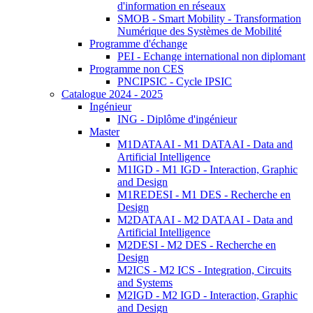
d'information en réseaux
SMOB - Smart Mobility - Transformation
Numérique des Systèmes de Mobilité
Programme d'échange
PEI - Echange international non diplomant
Programme non CES
PNCIPSIC - Cycle IPSIC
Catalogue 2024 - 2025
Ingénieur
ING - Diplôme d'ingénieur
Master
M1DATAAI - M1 DATAAI - Data and
Artificial Intelligence
M1IGD - M1 IGD - Interaction, Graphic
and Design
M1REDESI - M1 DES - Recherche en
Design
M2DATAAI - M2 DATAAI - Data and
Artificial Intelligence
M2DESI - M2 DES - Recherche en
Design
M2ICS - M2 ICS - Integration, Circuits
and Systems
M2IGD - M2 IGD - Interaction, Graphic
and Design