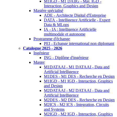
M1IGD - M1 DAIIG - Maj. IGD -
Interaction, Graphics and Design
Mastère spécialisé
ADE - Architecte Digital d'Entreprise
DATA - Intelligence Artificielle - Expert
Data & MLops
IA - IA : Intelligence Artificielle
multimodale et autonome
Programme d'échange
PEI - Echange international non diplomant
Catalogue 2025 - 2026
Ingénieur
ING - Diplôme d'ingénieur
Master
M1DATAAI - M1 DATAAI - Data and
Artificial Intelligence
M1DES - M1 DES - Recherche en Design
M1IGD - M1 IGD - Interaction, Graphics
and Design
M2DATAAI - M2 DATAAI - Data and
Artificial Intelligence
M2DES - M2 DES - Recherche en Design
M2ICS - M2 ICS - Integration, Circuits
and Systems
M2IGD - M2 IGD - Interaction, Graphics