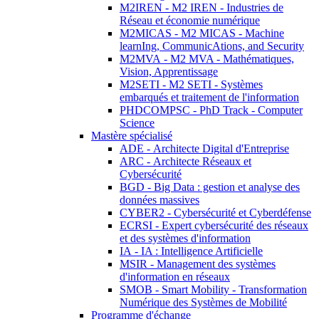
M2IREN - M2 IREN - Industries de
Réseau et économie numérique
M2MICAS - M2 MICAS - Machine
learnIng, CommunicAtions, and Security
M2MVA - M2 MVA - Mathématiques,
Vision, Apprentissage
M2SETI - M2 SETI - Systèmes
embarqués et traitement de l'information
PHDCOMPSC - PhD Track - Computer
Science
Mastère spécialisé
ADE - Architecte Digital d'Entreprise
ARC - Architecte Réseaux et
Cybersécurité
BGD - Big Data : gestion et analyse des
données massives
CYBER2 - Cybersécurité et Cyberdéfense
ECRSI - Expert cybersécurité des réseaux
et des systèmes d'information
IA - IA : Intelligence Artificielle
MSIR - Management des systèmes
d'information en réseaux
SMOB - Smart Mobility - Transformation
Numérique des Systèmes de Mobilité
Programme d'échange