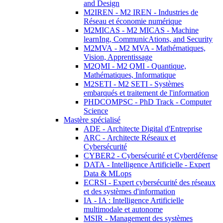
and Design
M2IREN - M2 IREN - Industries de
Réseau et économie numérique
M2MICAS - M2 MICAS - Machine
learnIng, CommunicAtions, and Security
M2MVA - M2 MVA - Mathématiques,
Vision, Apprentissage
M2QMI - M2 QMI - Quantique,
Mathématiques, Informatique
M2SETI - M2 SETI - Systèmes
embarqués et traitement de l'information
PHDCOMPSC - PhD Track - Computer
Science
Mastère spécialisé
ADE - Architecte Digital d'Entreprise
ARC - Architecte Réseaux et
Cybersécurité
CYBER2 - Cybersécurité et Cyberdéfense
DATA - Intelligence Artificielle - Expert
Data & MLops
ECRSI - Expert cybersécurité des réseaux
et des systèmes d'information
IA - IA : Intelligence Artificielle
multimodale et autonome
MSIR - Management des systèmes