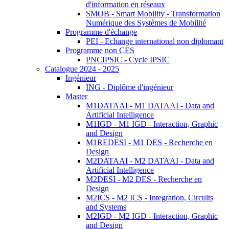
d'information en réseaux
SMOB - Smart Mobility - Transformation
Numérique des Systèmes de Mobilité
Programme d'échange
PEI - Echange international non diplomant
Programme non CES
PNCIPSIC - Cycle IPSIC
Catalogue 2024 - 2025
Ingénieur
ING - Diplôme d'ingénieur
Master
M1DATAAI - M1 DATAAI - Data and
Artificial Intelligence
M1IGD - M1 IGD - Interaction, Graphic
and Design
M1REDESI - M1 DES - Recherche en
Design
M2DATAAI - M2 DATAAI - Data and
Artificial Intelligence
M2DESI - M2 DES - Recherche en
Design
M2ICS - M2 ICS - Integration, Circuits
and Systems
M2IGD - M2 IGD - Interaction, Graphic
and Design