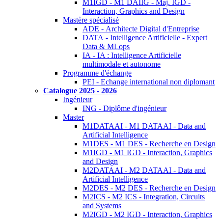
M1IGD - M1 DAIIG - Maj. IGD -
Interaction, Graphics and Design
Mastère spécialisé
ADE - Architecte Digital d'Entreprise
DATA - Intelligence Artificielle - Expert
Data & MLops
IA - IA : Intelligence Artificielle
multimodale et autonome
Programme d'échange
PEI - Echange international non diplomant
Catalogue 2025 - 2026
Ingénieur
ING - Diplôme d'ingénieur
Master
M1DATAAI - M1 DATAAI - Data and
Artificial Intelligence
M1DES - M1 DES - Recherche en Design
M1IGD - M1 IGD - Interaction, Graphics
and Design
M2DATAAI - M2 DATAAI - Data and
Artificial Intelligence
M2DES - M2 DES - Recherche en Design
M2ICS - M2 ICS - Integration, Circuits
and Systems
M2IGD - M2 IGD - Interaction, Graphics