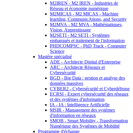
M2IREN - M2 IREN - Industries de
Réseau et économie numérique
M2MICAS - M2 MICAS - Machine
learnIng, CommunicAtions, and Security
M2MVA - M2 MVA - Mathématiques,
Vision, Apprentissage
M2SETI - M2 SETI - Systèmes
embarqués et traitement de l'information
PHDCOMPSC - PhD Track - Computer
Science
Mastère spécialisé
ADE - Architecte Digital d'Entreprise
ARC - Architecte Réseaux et
Cybersécurité
BGD - Big Data : gestion et analyse des
données massives
CYBER2 - Cybersécurité et Cyberdéfense
ECRSI - Expert cybersécurité des réseaux
et des systèmes d'information
IA - IA : Intelligence Artificielle
MSIR - Management des systèmes
d'information en réseaux
SMOB - Smart Mobility - Transformation
Numérique des Systèmes de Mobilité
Programme d'échange