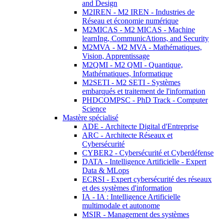
and Design
M2IREN - M2 IREN - Industries de
Réseau et économie numérique
M2MICAS - M2 MICAS - Machine
learnIng, CommunicAtions, and Security
M2MVA - M2 MVA - Mathématiques,
Vision, Apprentissage
M2QMI - M2 QMI - Quantique,
Mathématiques, Informatique
M2SETI - M2 SETI - Systèmes
embarqués et traitement de l'information
PHDCOMPSC - PhD Track - Computer
Science
Mastère spécialisé
ADE - Architecte Digital d'Entreprise
ARC - Architecte Réseaux et
Cybersécurité
CYBER2 - Cybersécurité et Cyberdéfense
DATA - Intelligence Artificielle - Expert
Data & MLops
ECRSI - Expert cybersécurité des réseaux
et des systèmes d'information
IA - IA : Intelligence Artificielle
multimodale et autonome
MSIR - Management des systèmes