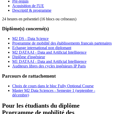
Pré-requis
Acquisition de l'UE
Descriptif & programme
24 heures en présentiel (16 blocs ou créneaux)
Diplôme(s) concerné(s)
M2 DS - Data Science
Programme de mobilité des établissements français partenaires
Echange international non diplomant
M2 DATAAI - Data and Artificial Intelligence
Diplôme d'ingénieur
M1 DATAAI - Data and Artificial Intelligence
Auditeurs libres des cycles ingénieurs IP Paris
Parcours de rattachement
Choix de cours dans le bloc Fully Optional Course
Master M2 Data Sciences - Semestre 1 (septembre -
décembre)
Pour les étudiants du diplôme
Programme de mobilité des