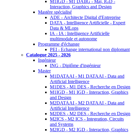
M1IGD - M1 DAIIG - Maj. IGD -
Interaction, Graphics and Design
Mastère spécialisé
ADE - Architecte Digital d'Entreprise
DATA - Intelligence Artificielle - Expert
Data & MLops
IA - IA : Intelligence Artificielle
multimodale et autonome
Programme d'échange
PEI - Echange international non diplomant
Catalogue 2025 - 2026
Ingénieur
ING - Diplôme d'ingénieur
Master
M1DATAAI - M1 DATAAI - Data and
Artificial Intelligence
M1DES - M1 DES - Recherche en Design
M1IGD - M1 IGD - Interaction, Graphics
and Design
M2DATAAI - M2 DATAAI - Data and
Artificial Intelligence
M2DES - M2 DES - Recherche en Design
M2ICS - M2 ICS - Integration, Circuits
and Systems
M2IGD - M2 IGD - Interaction, Graphics