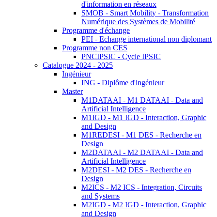
d'information en réseaux
SMOB - Smart Mobility - Transformation
Numérique des Systèmes de Mobilité
Programme d'échange
PEI - Echange international non diplomant
Programme non CES
PNCIPSIC - Cycle IPSIC
Catalogue 2024 - 2025
Ingénieur
ING - Diplôme d'ingénieur
Master
M1DATAAI - M1 DATAAI - Data and
Artificial Intelligence
M1IGD - M1 IGD - Interaction, Graphic
and Design
M1REDESI - M1 DES - Recherche en
Design
M2DATAAI - M2 DATAAI - Data and
Artificial Intelligence
M2DESI - M2 DES - Recherche en
Design
M2ICS - M2 ICS - Integration, Circuits
and Systems
M2IGD - M2 IGD - Interaction, Graphic
and Design