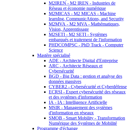
M2IREN - M2 IREN - Industries de
Réseau et économie numérique
M2MICAS - M2 MICAS - Machine
learnIng, CommunicAtions, and Security
M2MVA - M2 MVA - Mathématiques,
Vision, Apprentissage
M2SETI - M2 SETI - Systèmes
embarqués et traitement de l'information
PHDCOMPSC - PhD Track - Computer
Science
Mastère spécialisé
ADE - Architecte Digital d'Entreprise
ARC - Architecte Réseaux et
Cybersécurité
BGD - Big Data : gestion et analyse des
données massives
CYBER2 - Cybersécurité et Cyberdéfense
ECRSI - Expert cybersécurité des réseaux
et des systèmes d'information
IA - IA : Intelligence Artificielle
MSIR - Management des systèmes
d'information en réseaux
SMOB - Smart Mobility - Transformation
Numérique des Systèmes de Mobilité
Programme d'échange