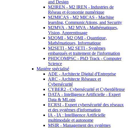
and Design
M2IREN - M2 IREN - Industries de
Réseau et économie numérique
M2MICAS - M2 MICAS - Machine
learnIng, CommunicAtions, and Security
M2MVA - M2 MVA - Mathématiques,
Vision, Apprentissage
M2QMI - M2 QMI - Quantique,
Mathématiques, Informatique
M2SETI - M2 SETI - Systèmes
embarqués et traitement de l'information
PHDCOMPSC - PhD Track - Computer
Science
Mastère spécialisé
ADE - Architecte Digital d'Entreprise
ARC - Architecte Réseaux et
Cybersécurité
CYBER2 - Cybersécurité et Cyberdéfense
DATA - Intelligence Artificielle - Expert
Data & MLops
ECRSI - Expert cybersécurité des réseaux
et des systèmes d'information
IA - IA : Intelligence Artificielle
multimodale et autonome
MSIR - Management des systèmes