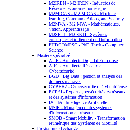
M2IREN - M2 IREN - Industries de
Réseau et économie numérique
M2MICAS - M2 MICAS - Machine
learnIng, CommunicAtions, and Security
M2MVA - M2 MVA - Mathématiques,
Vision, Apprentissage
M2SETI - M2 SETI - Systèmes
embarqués et traitement de l'information
PHDCOMPSC - PhD Track - Computer
Science
Mastère spécialisé
ADE - Architecte Digital d'Entreprise
ARC - Architecte Réseaux et
Cybersécurité
BGD - Big Data : gestion et analyse des
données massives
CYBER2 - Cybersécurité et Cyberdéfense
ECRSI - Expert cybersécurité des réseaux
et des systèmes d'information
IA - IA : Intelligence Artificielle
MSIR - Management des systèmes
d'information en réseaux
SMOB - Smart Mobility - Transformation
Numérique des Systèmes de Mobilité
Programme d'échange