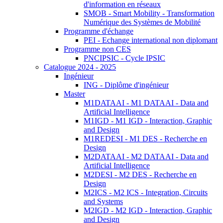
d'information en réseaux
SMOB - Smart Mobility - Transformation
Numérique des Systèmes de Mobilité
Programme d'échange
PEI - Echange international non diplomant
Programme non CES
PNCIPSIC - Cycle IPSIC
Catalogue 2024 - 2025
Ingénieur
ING - Diplôme d'ingénieur
Master
M1DATAAI - M1 DATAAI - Data and
Artificial Intelligence
M1IGD - M1 IGD - Interaction, Graphic
and Design
M1REDESI - M1 DES - Recherche en
Design
M2DATAAI - M2 DATAAI - Data and
Artificial Intelligence
M2DESI - M2 DES - Recherche en
Design
M2ICS - M2 ICS - Integration, Circuits
and Systems
M2IGD - M2 IGD - Interaction, Graphic
and Design