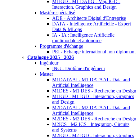
M1IGD - M1 DAIIG - Maj. IGD -
Interaction, Graphics and Design
Mastère spécialisé
ADE - Architecte Digital d'Entreprise
DATA - Intelligence Artificielle - Expert
Data & MLops
IA - IA : Intelligence Artificielle
multimodale et autonome
Programme d'échange
PEI - Echange international non diplomant
Catalogue 2025 - 2026
Ingénieur
ING - Diplôme d'ingénieur
Master
M1DATAAI - M1 DATAAI - Data and
Artificial Intelligence
M1DES - M1 DES - Recherche en Design
M1IGD - M1 IGD - Interaction, Graphics
and Design
M2DATAAI - M2 DATAAI - Data and
Artificial Intelligence
M2DES - M2 DES - Recherche en Design
M2ICS - M2 ICS - Integration, Circuits
and Systems
M2IGD - M2 IGD - Interaction, Graphics