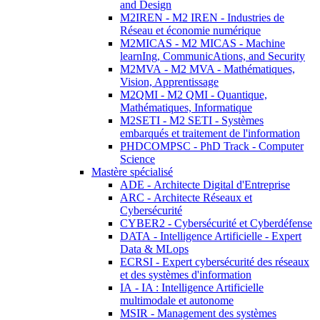
and Design
M2IREN - M2 IREN - Industries de
Réseau et économie numérique
M2MICAS - M2 MICAS - Machine
learnIng, CommunicAtions, and Security
M2MVA - M2 MVA - Mathématiques,
Vision, Apprentissage
M2QMI - M2 QMI - Quantique,
Mathématiques, Informatique
M2SETI - M2 SETI - Systèmes
embarqués et traitement de l'information
PHDCOMPSC - PhD Track - Computer
Science
Mastère spécialisé
ADE - Architecte Digital d'Entreprise
ARC - Architecte Réseaux et
Cybersécurité
CYBER2 - Cybersécurité et Cyberdéfense
DATA - Intelligence Artificielle - Expert
Data & MLops
ECRSI - Expert cybersécurité des réseaux
et des systèmes d'information
IA - IA : Intelligence Artificielle
multimodale et autonome
MSIR - Management des systèmes