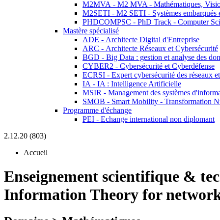
M2MVA - M2 MVA - Mathématiques, Vision
M2SETI - M2 SETI - Systèmes embarqués et 
PHDCOMPSC - PhD Track - Computer Sci
Mastère spécialisé
ADE - Architecte Digital d'Entreprise
ARC - Architecte Réseaux et Cybersécurité
BGD - Big Data : gestion et analyse des do
CYBER2 - Cybersécurité et Cyberdéfense
ECRSI - Expert cybersécurité des réseaux et
IA - IA : Intelligence Artificielle
MSIR - Management des systèmes d'informa
SMOB - Smart Mobility - Transformation N
Programme d'échange
PEI - Echange international non diplomant
2.12.20 (803)
Accueil
Enseignement scientifique & te
Information Theory for networ