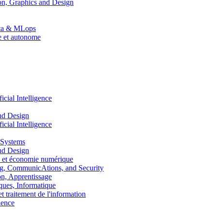
n, Graphics and Design
Data & MLops
le et autonome
ial Intelligence
nd Design
ial Intelligence
 Systems
nd Design
 et économie numérique
, CommunicAtions, and Security
, Apprentissage
ues, Informatique
traitement de l'information
ence