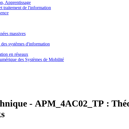
, Apprentissage
traitement de l'information
ence
nnées massives
 des systèmes d'information
tion en réseaux
umérique des Systèmes de Mobilité
chnique
-
APM_4AC02_TP :
Théo
ks