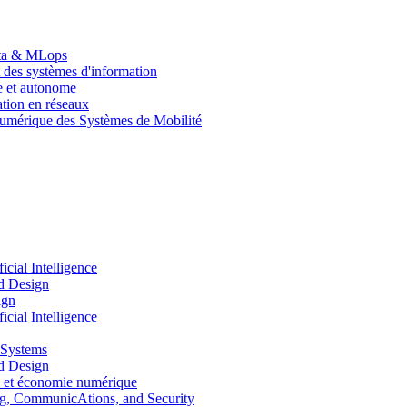
Data & MLops
 des systèmes d'information
le et autonome
tion en réseaux
umérique des Systèmes de Mobilité
ial Intelligence
d Design
ign
ial Intelligence
 Systems
d Design
 et économie numérique
, CommunicAtions, and Security