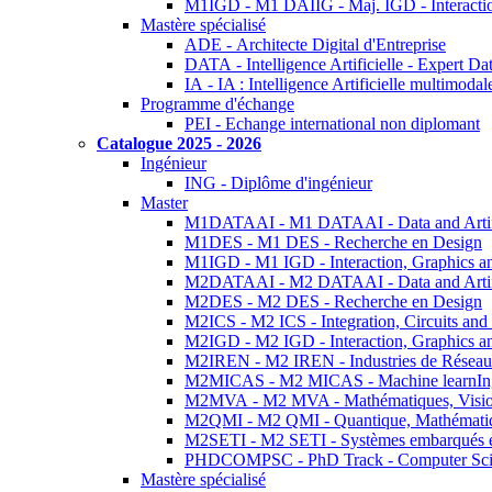
M1IGD - M1 DAIIG - Maj. IGD - Interactio
Mastère spécialisé
ADE - Architecte Digital d'Entreprise
DATA - Intelligence Artificielle - Expert 
IA - IA : Intelligence Artificielle multimoda
Programme d'échange
PEI - Echange international non diplomant
Catalogue 2025 - 2026
Ingénieur
ING - Diplôme d'ingénieur
Master
M1DATAAI - M1 DATAAI - Data and Artific
M1DES - M1 DES - Recherche en Design
M1IGD - M1 IGD - Interaction, Graphics a
M2DATAAI - M2 DATAAI - Data and Artific
M2DES - M2 DES - Recherche en Design
M2ICS - M2 ICS - Integration, Circuits and
M2IGD - M2 IGD - Interaction, Graphics a
M2IREN - M2 IREN - Industries de Réseau
M2MICAS - M2 MICAS - Machine learnIng
M2MVA - M2 MVA - Mathématiques, Vision
M2QMI - M2 QMI - Quantique, Mathématiq
M2SETI - M2 SETI - Systèmes embarqués et 
PHDCOMPSC - PhD Track - Computer Sci
Mastère spécialisé