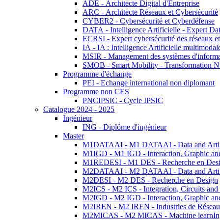
ADE - Architecte Digital d'Entreprise
ARC - Architecte Réseaux et Cybersécurité
CYBER2 - Cybersécurité et Cyberdéfense
DATA - Intelligence Artificielle - Expert 
ECRSI - Expert cybersécurité des réseaux et
IA - IA : Intelligence Artificielle multimoda
MSIR - Management des systèmes d'informa
SMOB - Smart Mobility - Transformation N
Programme d'échange
PEI - Echange international non diplomant
Programme non CES
PNCIPSIC - Cycle IPSIC
Catalogue 2024 - 2025
Ingénieur
ING - Diplôme d'ingénieur
Master
M1DATAAI - M1 DATAAI - Data and Artific
M1IGD - M1 IGD - Interaction, Graphic an
M1REDESI - M1 DES - Recherche en Des
M2DATAAI - M2 DATAAI - Data and Artific
M2DESI - M2 DES - Recherche en Design
M2ICS - M2 ICS - Integration, Circuits and
M2IGD - M2 IGD - Interaction, Graphic an
M2IREN - M2 IREN - Industries de Réseau
M2MICAS - M2 MICAS - Machine learnIng