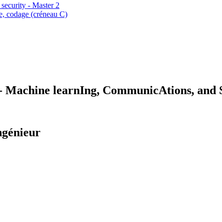
security - Master 2
ue, codage (créneau C)
Machine learnIng, CommunicAtions, and S
ngénieur