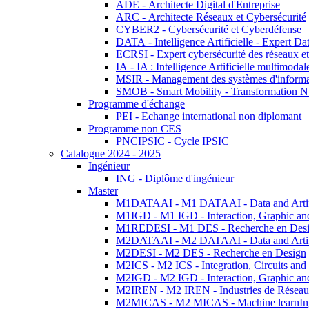
ADE - Architecte Digital d'Entreprise
ARC - Architecte Réseaux et Cybersécurité
CYBER2 - Cybersécurité et Cyberdéfense
DATA - Intelligence Artificielle - Expert 
ECRSI - Expert cybersécurité des réseaux et
IA - IA : Intelligence Artificielle multimoda
MSIR - Management des systèmes d'informa
SMOB - Smart Mobility - Transformation N
Programme d'échange
PEI - Echange international non diplomant
Programme non CES
PNCIPSIC - Cycle IPSIC
Catalogue 2024 - 2025
Ingénieur
ING - Diplôme d'ingénieur
Master
M1DATAAI - M1 DATAAI - Data and Artific
M1IGD - M1 IGD - Interaction, Graphic an
M1REDESI - M1 DES - Recherche en Des
M2DATAAI - M2 DATAAI - Data and Artific
M2DESI - M2 DES - Recherche en Design
M2ICS - M2 ICS - Integration, Circuits and
M2IGD - M2 IGD - Interaction, Graphic an
M2IREN - M2 IREN - Industries de Réseau
M2MICAS - M2 MICAS - Machine learnIng