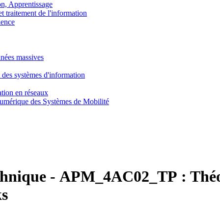
, Apprentissage
traitement de l'information
ence
nnées massives
 des systèmes d'information
tion en réseaux
umérique des Systèmes de Mobilité
chnique
-
APM_4AC02_TP :
Théo
ks