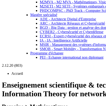
M2MVA - M2 MVA - Mathématiques, Vision
M2SETI - M2 SETI - Systèmes embarqués et 
PHDCOMPSC - PhD Track - Computer Sci
Mastère spécialisé
ADE - Architecte Digital d'Entreprise
ARC - Architecte Réseaux et Cybersécurité
BGD - Big Data : gestion et analyse des do
CYBER2 - Cybersécurité et Cyberdéfense
ECRSI - Expert cybersécurité des réseaux et
IA - IA : Intelligence Artificielle
MSIR - Management des systèmes d'informa
SMOB - Smart Mobility - Transformation N
Programme d'échange
PEI - Echange international non diplomant
2.12.20 (803)
Accueil
Enseignement scientifique & te
Information Theory for networ