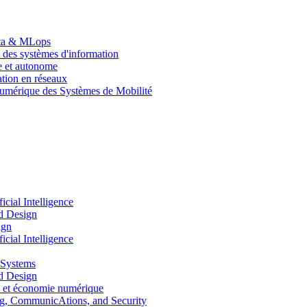
Data & MLops
 des systèmes d'information
le et autonome
tion en réseaux
umérique des Systèmes de Mobilité
ial Intelligence
d Design
ign
ial Intelligence
 Systems
d Design
 et économie numérique
, CommunicAtions, and Security