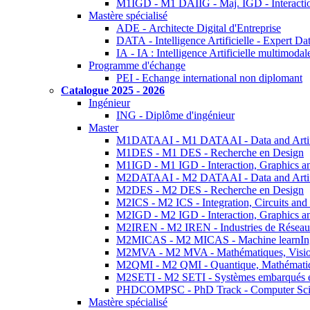
M1IGD - M1 DAIIG - Maj. IGD - Interactio
Mastère spécialisé
ADE - Architecte Digital d'Entreprise
DATA - Intelligence Artificielle - Expert 
IA - IA : Intelligence Artificielle multimoda
Programme d'échange
PEI - Echange international non diplomant
Catalogue 2025 - 2026
Ingénieur
ING - Diplôme d'ingénieur
Master
M1DATAAI - M1 DATAAI - Data and Artific
M1DES - M1 DES - Recherche en Design
M1IGD - M1 IGD - Interaction, Graphics a
M2DATAAI - M2 DATAAI - Data and Artific
M2DES - M2 DES - Recherche en Design
M2ICS - M2 ICS - Integration, Circuits and
M2IGD - M2 IGD - Interaction, Graphics a
M2IREN - M2 IREN - Industries de Réseau
M2MICAS - M2 MICAS - Machine learnIng
M2MVA - M2 MVA - Mathématiques, Vision
M2QMI - M2 QMI - Quantique, Mathématiq
M2SETI - M2 SETI - Systèmes embarqués et 
PHDCOMPSC - PhD Track - Computer Sci
Mastère spécialisé