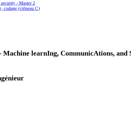
security - Master 2
ue, codage (créneau C)
Machine learnIng, CommunicAtions, and S
ngénieur