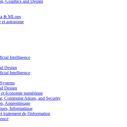
n, Graphics and Design
Data & MLops
le et autonome
ial Intelligence
nd Design
ial Intelligence
 Systems
nd Design
 et économie numérique
, CommunicAtions, and Security
, Apprentissage
ues, Informatique
traitement de l'information
ence