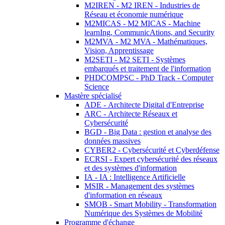
M2IREN - M2 IREN - Industries de
Réseau et économie numérique
M2MICAS - M2 MICAS - Machine
learnIng, CommunicAtions, and Security
M2MVA - M2 MVA - Mathématiques,
Vision, Apprentissage
M2SETI - M2 SETI - Systèmes
embarqués et traitement de l'information
PHDCOMPSC - PhD Track - Computer
Science
Mastère spécialisé
ADE - Architecte Digital d'Entreprise
ARC - Architecte Réseaux et
Cybersécurité
BGD - Big Data : gestion et analyse des
données massives
CYBER2 - Cybersécurité et Cyberdéfense
ECRSI - Expert cybersécurité des réseaux
et des systèmes d'information
IA - IA : Intelligence Artificielle
MSIR - Management des systèmes
d'information en réseaux
SMOB - Smart Mobility - Transformation
Numérique des Systèmes de Mobilité
Programme d'échange