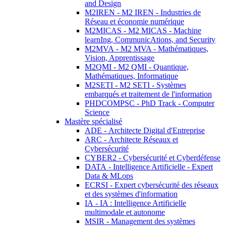
and Design
M2IREN - M2 IREN - Industries de
Réseau et économie numérique
M2MICAS - M2 MICAS - Machine
learnIng, CommunicAtions, and Security
M2MVA - M2 MVA - Mathématiques,
Vision, Apprentissage
M2QMI - M2 QMI - Quantique,
Mathématiques, Informatique
M2SETI - M2 SETI - Systèmes
embarqués et traitement de l'information
PHDCOMPSC - PhD Track - Computer
Science
Mastère spécialisé
ADE - Architecte Digital d'Entreprise
ARC - Architecte Réseaux et
Cybersécurité
CYBER2 - Cybersécurité et Cyberdéfense
DATA - Intelligence Artificielle - Expert
Data & MLops
ECRSI - Expert cybersécurité des réseaux
et des systèmes d'information
IA - IA : Intelligence Artificielle
multimodale et autonome
MSIR - Management des systèmes