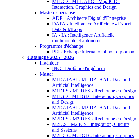
M1IGD - M1 DAIIG - Maj. IGD -
Interaction, Graphics and Design
Mastère spécialisé
ADE - Architecte Digital d'Entreprise
DATA - Intelligence Artificielle - Expert
Data & MLops
IA - IA : Intelligence Artificielle
multimodale et autonome
Programme d'échange
PEI - Echange international non diplomant
Catalogue 2025 - 2026
Ingénieur
ING - Diplôme d'ingénieur
Master
M1DATAAI - M1 DATAAI - Data and
Artificial Intelligence
M1DES - M1 DES - Recherche en Design
M1IGD - M1 IGD - Interaction, Graphics
and Design
M2DATAAI - M2 DATAAI - Data and
Artificial Intelligence
M2DES - M2 DES - Recherche en Design
M2ICS - M2 ICS - Integration, Circuits
and Systems
M2IGD - M2 IGD - Interaction, Graphics