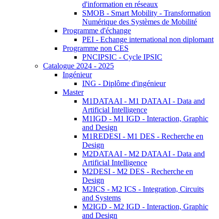
d'information en réseaux
SMOB - Smart Mobility - Transformation
Numérique des Systèmes de Mobilité
Programme d'échange
PEI - Echange international non diplomant
Programme non CES
PNCIPSIC - Cycle IPSIC
Catalogue 2024 - 2025
Ingénieur
ING - Diplôme d'ingénieur
Master
M1DATAAI - M1 DATAAI - Data and
Artificial Intelligence
M1IGD - M1 IGD - Interaction, Graphic
and Design
M1REDESI - M1 DES - Recherche en
Design
M2DATAAI - M2 DATAAI - Data and
Artificial Intelligence
M2DESI - M2 DES - Recherche en
Design
M2ICS - M2 ICS - Integration, Circuits
and Systems
M2IGD - M2 IGD - Interaction, Graphic
and Design