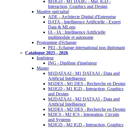
M1IGD - M1 DAIIG - Maj. IGD -
Interaction, Graphics and Design
Mastère spécialisé
ADE - Architecte Digital d'Entreprise
DATA - Intelligence Artificielle - Expert
Data & MLops
IA - IA : Intelligence Artificielle
multimodale et autonome
Programme d'échange
PEI - Echange international non diplomant
Catalogue 2025 - 2026
Ingénieur
ING - Diplôme d'ingénieur
Master
M1DATAAI - M1 DATAAI - Data and
Artificial Intelligence
M1DES - M1 DES - Recherche en Design
M1IGD - M1 IGD - Interaction, Graphics
and Design
M2DATAAI - M2 DATAAI - Data and
Artificial Intelligence
M2DES - M2 DES - Recherche en Design
M2ICS - M2 ICS - Integration, Circuits
and Systems
M2IGD - M2 IGD - Interaction, Graphics