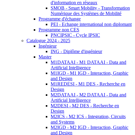
d'information en réseaux
SMOB - Smart Mobility - Transformation
Numérique des Systèmes de Mobilité
Programme d'échange
PEI - Echange international non diplomant
Programme non CES
PNCIPSIC - Cycle IPSIC
Catalogue 2024 - 2025
Ingénieur
ING - Diplôme d'ingénieur
Master
M1DATAAI - M1 DATAAI - Data and
Artificial Intelligence
M1IGD - M1 IGD - Interaction, Graphic
and Design
M1REDESI - M1 DES - Recherche en
Design
M2DATAAI - M2 DATAAI - Data and
Artificial Intelligence
M2DESI - M2 DES - Recherche en
Design
M2ICS - M2 ICS - Integration, Circuits
and Systems
M2IGD - M2 IGD - Interaction, Graphic
and Design