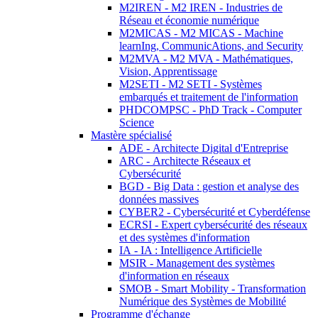
M2IREN - M2 IREN - Industries de
Réseau et économie numérique
M2MICAS - M2 MICAS - Machine
learnIng, CommunicAtions, and Security
M2MVA - M2 MVA - Mathématiques,
Vision, Apprentissage
M2SETI - M2 SETI - Systèmes
embarqués et traitement de l'information
PHDCOMPSC - PhD Track - Computer
Science
Mastère spécialisé
ADE - Architecte Digital d'Entreprise
ARC - Architecte Réseaux et
Cybersécurité
BGD - Big Data : gestion et analyse des
données massives
CYBER2 - Cybersécurité et Cyberdéfense
ECRSI - Expert cybersécurité des réseaux
et des systèmes d'information
IA - IA : Intelligence Artificielle
MSIR - Management des systèmes
d'information en réseaux
SMOB - Smart Mobility - Transformation
Numérique des Systèmes de Mobilité
Programme d'échange