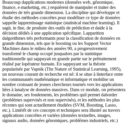
Beaucoup dapplications modernes (données web, génomique,
finance, e-marketing, etc.) requièrent de manipuler et traiter des
données de très grande dimension. La discipline qui développe et
étudie des méthodes concrètes pour modéliser ce type de données
sappelle lapprentissage statistique (statistical machine learning). Il
sagit, in fine, de produire des outils de prédiction et daide à la
décision dédiés à une application spécifique. Lapparition
dalgorithmes très performants pour la classification de données en
grande dimension, tels que le boosting ou les Support Vector
Machines dans le milieu des années 90, a progressivement
transformé le champ occupé jusqualors par la statistique
traditionnelle qui sappuyait en grande partie sur le prétraitement
réalisé par lopérateur humain. En sappuyant sur la théorie
popularisée par Vapnik (The Nature of Statistical Learning, 1995),
un nouveau courant de recherche est né: il se situe à linterface entre
les communautés mathématique et informatique et mobilise un
nombre croissant de jeunes chercheurs tournés vers les applications
liées à lanalyse de données massives. Dans ce module, on présentera
le domaine, ses fondements, les problèmes quil permet daborder
(problèmes supervisés et non supervisés), et les méthodes les plus
récentes qui sont actuellement étudiées (SVM, Boosting, Lasso,
etc.). Lintérêt de ces concepts et techniques sera illustré au travers
applications concrètes et variées (données textuelles, images,
signaux audio, données génomiques, problèmes industriels, etc.)