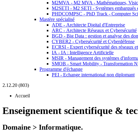
M2MVA - M2 MVA - Mathématiques, Vision
M2SETI - M2 SETI - Systèmes embarqués et 
PHDCOMPSC - PhD Track - Computer Sci
Mastère spécialisé
ADE - Architecte Digital d'Entreprise
ARC - Architecte Réseaux et Cybersécurité
BGD - Big Data : gestion et analyse des do
CYBER2 - Cybersécurité et Cyberdéfense
ECRSI - Expert cybersécurité des réseaux et
IA - IA : Intelligence Artificielle
MSIR - Management des systèmes d'informa
SMOB - Smart Mobility - Transformation N
Programme d'échange
PEI - Echange international non diplomant
2.12.20 (803)
Accueil
Enseignement scientifique & te
Domaine > Informatique.