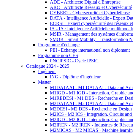
ADE - Architecte Digital d'Entreprise
ARC - Architecte Réseaux et Cybersécurité
CYBER2 - Cybersécurité et Cyberdéfense
DATA - Intelligence Artificielle - Expert 
ECRSI - Expert cybersécurité des réseaux et
IA - IA : Intelligence Artificielle multimoda
MSIR - Management des systèmes d'informa
SMOB - Smart Mobility - Transformation N
Programme d'échange
PEI - Echange international non diplomant
Programme non CES
PNCIPSIC - Cycle IPSIC
Catalogue 2024 - 2025
Ingénieur
ING - Diplôme d'ingénieur
Master
M1DATAAI - M1 DATAAI - Data and Artific
M1IGD - M1 IGD - Interaction, Graphic an
M1REDESI - M1 DES - Recherche en Des
M2DATAAI - M2 DATAAI - Data and Artific
M2DESI - M2 DES - Recherche en Design
M2ICS - M2 ICS - Integration, Circuits and
M2IGD - M2 IGD - Interaction, Graphic an
M2IREN - M2 IREN - Industries de Réseau
M2MICAS - M2 MICAS - Machine learnIng