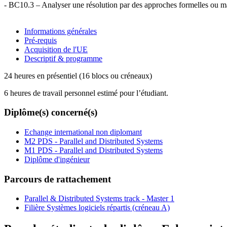
- BC10.3 – Analyser une résolution par des approches formelles ou mat
Informations générales
Pré-requis
Acquisition de l'UE
Descriptif & programme
24 heures en présentiel (16 blocs ou créneaux)
6 heures de travail personnel estimé pour l’étudiant.
Diplôme(s) concerné(s)
Echange international non diplomant
M2 PDS - Parallel and Distributed Systems
M1 PDS - Parallel and Distributed Systems
Diplôme d'ingénieur
Parcours de rattachement
Parallel & Distributed Systems track - Master 1
Filière Systèmes logiciels répartis (créneau A)