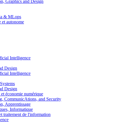
n, Graphics and Design
Data & MLops
le et autonome
ial Intelligence
nd Design
ial Intelligence
 Systems
nd Design
 et économie numérique
, CommunicAtions, and Security
, Apprentissage
ues, Informatique
traitement de l'information
ence