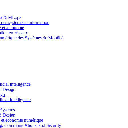
Data & MLops
 des systèmes d'information
le et autonome
tion en réseaux
umérique des Systèmes de Mobilité
ial Intelligence
d Design
ign
ial Intelligence
 Systems
d Design
 et économie numérique
, CommunicAtions, and Security