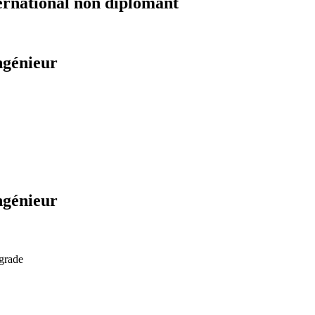
ernational non diplomant
ngénieur
ngénieur
 grade