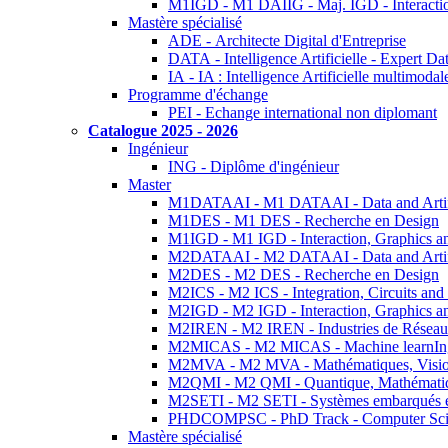
M1IGD - M1 DAIIG - Maj. IGD - Interactio
Mastère spécialisé
ADE - Architecte Digital d'Entreprise
DATA - Intelligence Artificielle - Expert 
IA - IA : Intelligence Artificielle multimoda
Programme d'échange
PEI - Echange international non diplomant
Catalogue 2025 - 2026
Ingénieur
ING - Diplôme d'ingénieur
Master
M1DATAAI - M1 DATAAI - Data and Artific
M1DES - M1 DES - Recherche en Design
M1IGD - M1 IGD - Interaction, Graphics a
M2DATAAI - M2 DATAAI - Data and Artific
M2DES - M2 DES - Recherche en Design
M2ICS - M2 ICS - Integration, Circuits and
M2IGD - M2 IGD - Interaction, Graphics a
M2IREN - M2 IREN - Industries de Réseau
M2MICAS - M2 MICAS - Machine learnIng
M2MVA - M2 MVA - Mathématiques, Vision
M2QMI - M2 QMI - Quantique, Mathématiq
M2SETI - M2 SETI - Systèmes embarqués et 
PHDCOMPSC - PhD Track - Computer Sci
Mastère spécialisé