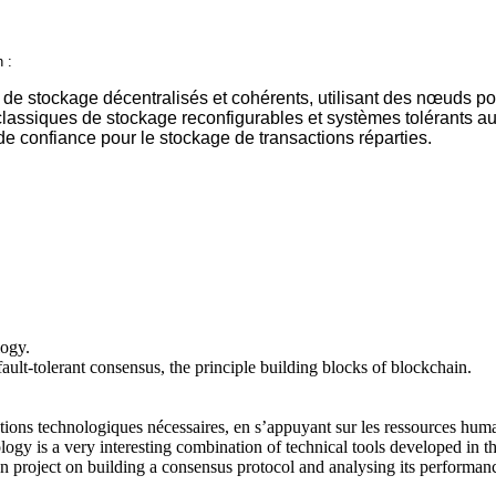
 :
de stockage décentralisés et cohérents, utilisant des nœuds pot
ssiques de stockage reconfigurables et systèmes tolérants aux 
 confiance pour le stockage de transactions réparties.
logy.
fault-tolerant consensus, the principle building blocks of blockchain.
ons technologiques nécessaires, en s’appuyant sur les ressources humain
hnology is a very interesting combination of technical tools developed i
n project on building a consensus protocol and analysing its performan