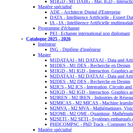
M1IGD - M1 DAIIG - Maj. IGD - Interactio
Mastère spécialisé
ADE - Architecte Digital d'Entreprise
DATA - Intelligence Artificielle - Expert 
IA - IA : Intelligence Artificielle multimoda
Programme d'échange
PEI - Echange international non diplomant
Catalogue 2025 - 2026
Ingénieur
ING - Diplôme d'ingénieur
Master
M1DATAAI - M1 DATAAI - Data and Artific
M1DES - M1 DES - Recherche en Design
M1IGD - M1 IGD - Interaction, Graphics a
M2DATAAI - M2 DATAAI - Data and Artific
M2DES - M2 DES - Recherche en Design
M2ICS - M2 ICS - Integration, Circuits and
M2IGD - M2 IGD - Interaction, Graphics a
M2IREN - M2 IREN - Industries de Réseau
M2MICAS - M2 MICAS - Machine learnIng
M2MVA - M2 MVA - Mathématiques, Vision
M2QMI - M2 QMI - Quantique, Mathématiq
M2SETI - M2 SETI - Systèmes embarqués et 
PHDCOMPSC - PhD Track - Computer Sci
Mastère spécialisé