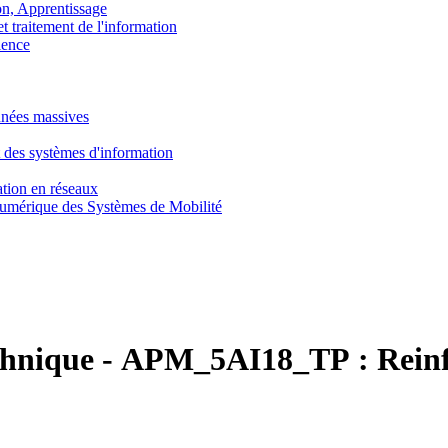
, Apprentissage
traitement de l'information
ence
nnées massives
 des systèmes d'information
tion en réseaux
umérique des Systèmes de Mobilité
chnique
-
APM_5AI18_TP :
Rein