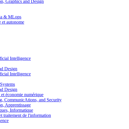
n, Graphics and Design
Data & MLops
le et autonome
ial Intelligence
nd Design
ial Intelligence
 Systems
nd Design
 et économie numérique
, CommunicAtions, and Security
, Apprentissage
ues, Informatique
traitement de l'information
ence