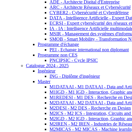
ADE - Architecte Digital d'Entreprise
ARC - Architecte Réseaux et Cybersécurité
CYBER2 - Cybersécurité et Cyberdéfense
DATA - Intelligence Artificielle - Expert 
ECRSI - Expert cybersécurité des réseaux et
IA - IA : Intelligence Artificielle multimoda
MSIR - Management des systèmes d'informa
SMOB - Smart Mobility - Transformation N
Programme d'échange
PEI - Echange international non diplomant
Programme non CES
PNCIPSIC - Cycle IPSIC
Catalogue 2024 - 2025
Ingénieur
ING - Diplôme d'ingénieur
Master
M1DATAAI - M1 DATAAI - Data and Artific
M1IGD - M1 IGD - Interaction, Graphic an
M1REDESI - M1 DES - Recherche en Des
M2DATAAI - M2 DATAAI - Data and Artific
M2DESI - M2 DES - Recherche en Design
M2ICS - M2 ICS - Integration, Circuits and
M2IGD - M2 IGD - Interaction, Graphic an
M2IREN - M2 IREN - Industries de Réseau
M2MICAS - M2 MICAS - Machine learnIng