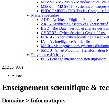
M2MVA - M2 MVA - Mathématiques, Vision
M2SETI - M2 SETI - Systèmes embarqués et 
PHDCOMPSC - PhD Track - Computer Sci
Mastère spécialisé
ADE - Architecte Digital d'Entreprise
ARC - Architecte Réseaux et Cybersécurité
BGD - Big Data : gestion et analyse des do
CYBER2 - Cybersécurité et Cyberdéfense
ECRSI - Expert cybersécurité des réseaux et
IA - IA : Intelligence Artificielle
MSIR - Management des systèmes d'informa
SMOB - Smart Mobility - Transformation N
Programme d'échange
PEI - Echange international non diplomant
2.12.20 (803)
Accueil
Enseignement scientifique & te
Domaine > Informatique.