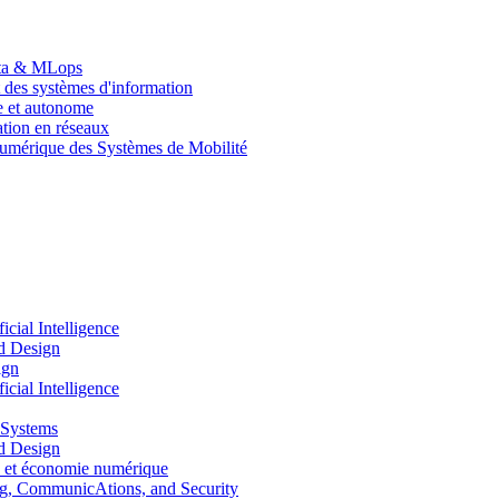
Data & MLops
 des systèmes d'information
le et autonome
tion en réseaux
umérique des Systèmes de Mobilité
ial Intelligence
d Design
ign
ial Intelligence
 Systems
d Design
 et économie numérique
, CommunicAtions, and Security