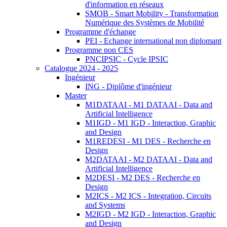
d'information en réseaux
SMOB - Smart Mobility - Transformation
Numérique des Systèmes de Mobilité
Programme d'échange
PEI - Echange international non diplomant
Programme non CES
PNCIPSIC - Cycle IPSIC
Catalogue 2024 - 2025
Ingénieur
ING - Diplôme d'ingénieur
Master
M1DATAAI - M1 DATAAI - Data and
Artificial Intelligence
M1IGD - M1 IGD - Interaction, Graphic
and Design
M1REDESI - M1 DES - Recherche en
Design
M2DATAAI - M2 DATAAI - Data and
Artificial Intelligence
M2DESI - M2 DES - Recherche en
Design
M2ICS - M2 ICS - Integration, Circuits
and Systems
M2IGD - M2 IGD - Interaction, Graphic
and Design