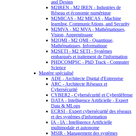
and Design
M2IREN - M2 IREN - Industries de
Réseau et économie numérique
M2MICAS - M2 MICAS - Machine
learnIng, CommunicAtions, and Security
M2MVA - M2 MVA - Mathématiques,
Vision, Apprentissage
M2QMI - M2 QMI - Quantique,
Mathématiques, Informatique
M2SETI - M2 SETI - Systèmes
embarqués et traitement de l'information
PHDCOMPSC - PhD Track - Computer
Science
Mastère spécialisé
ADE - Architecte Digital d'Entreprise
ARC - Architecte Réseaux et
Cybersécurité
CYBER2 - Cybersécurité et Cyberdéfense
DATA - Intelligence Artificielle - Expert
Data & MLops
ECRSI - Expert cybersécurité des réseaux
et des systèmes d'information
IA - IA : Intelligence Artificielle
multimodale et autonome
MSIR - Management des systèmes