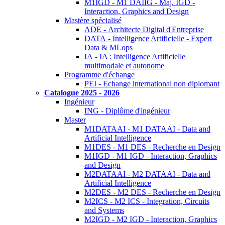
M1IGD - M1 DAIIG - Maj. IGD -
Interaction, Graphics and Design
Mastère spécialisé
ADE - Architecte Digital d'Entreprise
DATA - Intelligence Artificielle - Expert
Data & MLops
IA - IA : Intelligence Artificielle
multimodale et autonome
Programme d'échange
PEI - Echange international non diplomant
Catalogue 2025 - 2026
Ingénieur
ING - Diplôme d'ingénieur
Master
M1DATAAI - M1 DATAAI - Data and
Artificial Intelligence
M1DES - M1 DES - Recherche en Design
M1IGD - M1 IGD - Interaction, Graphics
and Design
M2DATAAI - M2 DATAAI - Data and
Artificial Intelligence
M2DES - M2 DES - Recherche en Design
M2ICS - M2 ICS - Integration, Circuits
and Systems
M2IGD - M2 IGD - Interaction, Graphics