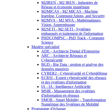
M2IREN - M2 IREN - Industries de
Réseau et économie numérique
M2MICAS - M2 MICAS - Machine
learnIng, CommunicAtions, and Security
M2MVA - M2 MVA - Mathématiques,
Vision, Apprentissage
M2SETI - M2 SETI - Systèmes
embarqués et traitement de l'information
PHDCOMPSC - PhD Track - Computer
Science
Mastère spécialisé
ADE - Architecte Digital d'Entreprise
ARC - Architecte Réseaux et
Cybersécurité
BGD - Big Data : gestion et analyse des
données massives
CYBER2 - Cybersécurité et Cyberdéfense
ECRSI - Expert cybersécurité des réseaux
et des systèmes d'information
IA - IA : Intelligence Artificielle
MSIR - Management des systèmes
d'information en réseaux
SMOB - Smart Mobility - Transformation
Numérique des Systèmes de Mobilité
Programme d'échange