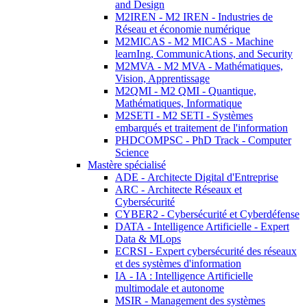
and Design
M2IREN - M2 IREN - Industries de
Réseau et économie numérique
M2MICAS - M2 MICAS - Machine
learnIng, CommunicAtions, and Security
M2MVA - M2 MVA - Mathématiques,
Vision, Apprentissage
M2QMI - M2 QMI - Quantique,
Mathématiques, Informatique
M2SETI - M2 SETI - Systèmes
embarqués et traitement de l'information
PHDCOMPSC - PhD Track - Computer
Science
Mastère spécialisé
ADE - Architecte Digital d'Entreprise
ARC - Architecte Réseaux et
Cybersécurité
CYBER2 - Cybersécurité et Cyberdéfense
DATA - Intelligence Artificielle - Expert
Data & MLops
ECRSI - Expert cybersécurité des réseaux
et des systèmes d'information
IA - IA : Intelligence Artificielle
multimodale et autonome
MSIR - Management des systèmes