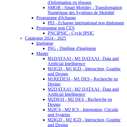
d'information en réseaux
SMOB - Smart Mobility - Transformation
Numérique des Systèmes de Mobilité
Programme d'échange
PEI - Echange international non diplomant
Programme non CES
PNCIPSIC - Cycle IPSIC
Catalogue 2024 - 2025
Ingénieur
ING - Diplôme d'ingénieur
Master
M1DATAAI - M1 DATAAI - Data and
Artificial Intelligence
M1IGD - M1 IGD - Interaction, Graphic
and Design
M1REDESI - M1 DES - Recherche en
Design
M2DATAAI - M2 DATAAI - Data and
Artificial Intelligence
M2DESI - M2 DES - Recherche en
Design
M2ICS - M2 ICS - Integration, Circuits
and Systems
M2IGD - M2 IGD - Interaction, Graphic
and Design