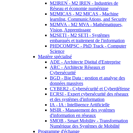
M2IREN - M2 IREN - Industries de
Réseau et économie numérique
M2MICAS - M2 MICAS - Machine
learnIng, CommunicAtions, and Security
M2MVA - M2 MVA - Mathématiques,
Vision, Apprentissage
M2SETI - M2 SETI - Systèmes
embarqués et traitement de l'information
PHDCOMPSC - PhD Track - Computer
Science
Mastère spécialisé
ADE - Architecte Digital d'Entreprise
ARC - Architecte Réseaux et
Cybersécurité
BGD - Big Data : gestion et analyse des
données massives
CYBER2 - Cybersécurité et Cyberdéfense
ECRSI - Expert cybersécurité des réseaux
et des systèmes d'information
IA - IA : Intelligence Artificielle
MSIR - Management des systèmes
d'information en réseaux
SMOB - Smart Mobility - Transformation
Numérique des Systèmes de Mobilité
Programme d'échange