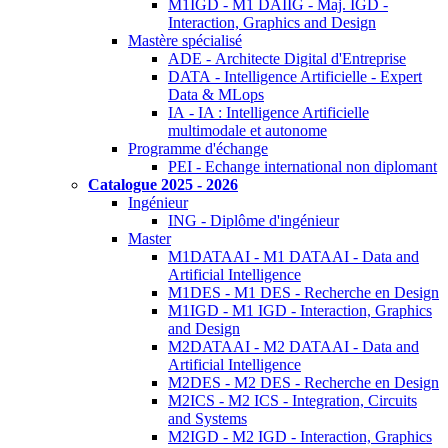
M1IGD - M1 DAIIG - Maj. IGD -
Interaction, Graphics and Design
Mastère spécialisé
ADE - Architecte Digital d'Entreprise
DATA - Intelligence Artificielle - Expert
Data & MLops
IA - IA : Intelligence Artificielle
multimodale et autonome
Programme d'échange
PEI - Echange international non diplomant
Catalogue 2025 - 2026
Ingénieur
ING - Diplôme d'ingénieur
Master
M1DATAAI - M1 DATAAI - Data and
Artificial Intelligence
M1DES - M1 DES - Recherche en Design
M1IGD - M1 IGD - Interaction, Graphics
and Design
M2DATAAI - M2 DATAAI - Data and
Artificial Intelligence
M2DES - M2 DES - Recherche en Design
M2ICS - M2 ICS - Integration, Circuits
and Systems
M2IGD - M2 IGD - Interaction, Graphics