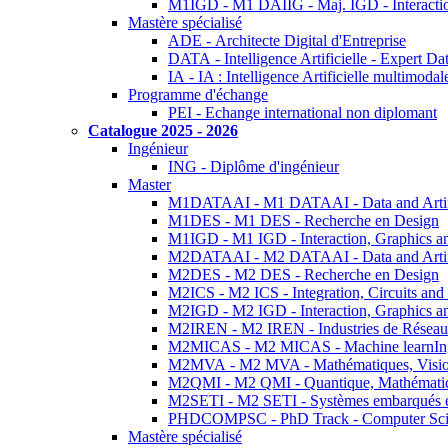
M1IGD - M1 DAIIG - Maj. IGD - Interactio
Mastère spécialisé
ADE - Architecte Digital d'Entreprise
DATA - Intelligence Artificielle - Expert 
IA - IA : Intelligence Artificielle multimoda
Programme d'échange
PEI - Echange international non diplomant
Catalogue 2025 - 2026
Ingénieur
ING - Diplôme d'ingénieur
Master
M1DATAAI - M1 DATAAI - Data and Artific
M1DES - M1 DES - Recherche en Design
M1IGD - M1 IGD - Interaction, Graphics a
M2DATAAI - M2 DATAAI - Data and Artific
M2DES - M2 DES - Recherche en Design
M2ICS - M2 ICS - Integration, Circuits and
M2IGD - M2 IGD - Interaction, Graphics a
M2IREN - M2 IREN - Industries de Réseau
M2MICAS - M2 MICAS - Machine learnIng
M2MVA - M2 MVA - Mathématiques, Vision
M2QMI - M2 QMI - Quantique, Mathématiq
M2SETI - M2 SETI - Systèmes embarqués et 
PHDCOMPSC - PhD Track - Computer Sci
Mastère spécialisé