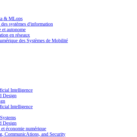
Data & MLops
 des systèmes d'information
le et autonome
tion en réseaux
umérique des Systèmes de Mobilité
ial Intelligence
d Design
ign
ial Intelligence
 Systems
d Design
 et économie numérique
, CommunicAtions, and Security