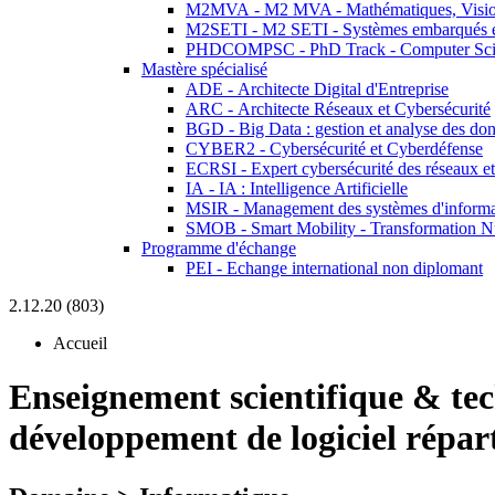
M2MVA - M2 MVA - Mathématiques, Vision
M2SETI - M2 SETI - Systèmes embarqués et 
PHDCOMPSC - PhD Track - Computer Sci
Mastère spécialisé
ADE - Architecte Digital d'Entreprise
ARC - Architecte Réseaux et Cybersécurité
BGD - Big Data : gestion et analyse des do
CYBER2 - Cybersécurité et Cyberdéfense
ECRSI - Expert cybersécurité des réseaux et
IA - IA : Intelligence Artificielle
MSIR - Management des systèmes d'informa
SMOB - Smart Mobility - Transformation N
Programme d'échange
PEI - Echange international non diplomant
2.12.20 (803)
Accueil
Enseignement scientifique & te
développement de logiciel répar