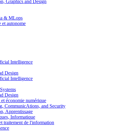
n, Graphics and Design
Data & MLops
le et autonome
ial Intelligence
nd Design
ial Intelligence
 Systems
nd Design
 et économie numérique
, CommunicAtions, and Security
, Apprentissage
ues, Informatique
traitement de l'information
ence