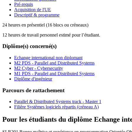
Pré-requis
Acquisition de l'UE
Descriptif & programme
24 heures en présentiel (16 blocs ou créneaux)
12 heures de travail personnel estimé pour l’étudiant.
Diplôme(s) concerné(s)
Echange international non diplomant
M2 PDS - Parallel and Distributed Systems
M2 Cyber - Cybersecurity
M1 PDS - Parallel and Distributed Systems
Diplôme d'ingénieur
Parcours de rattachement
Parallel & Distributed Systems track - Master 1
Filière Systèmes logiciels répartis (créneau A)
Pour les étudiants du diplôme
Echange int
SLR201 Bonne maîtrise et expérience en programmation Orientée Obj