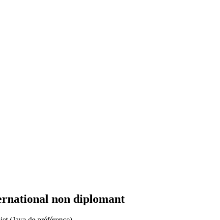
ernational non diplomant
et (Java de préférence)