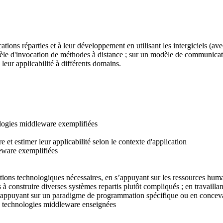
cations réparties et à leur développement en utilisant les intergiciels (
odèle d'invocation de méthodes à distance ; sur un modèle de communicat
leur applicabilité à différents domains.
ologies middleware exemplifiées
et estimer leur applicabilité selon le contexte d'application
leware exemplifiées
ons technologiques nécessaires, en s’appuyant sur les ressources humain
es à construire diverses systèmes repartis plutôt compliqués ; en travaill
ppuyant sur un paradigme de programmation spécifique ou en concevant de
es technologies middleware enseignées