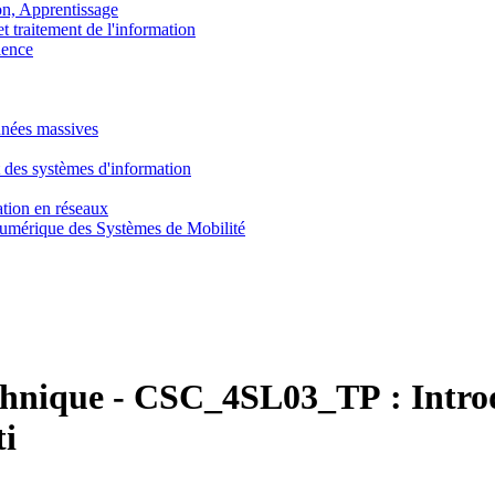
, Apprentissage
traitement de l'information
ence
nnées massives
 des systèmes d'information
tion en réseaux
umérique des Systèmes de Mobilité
chnique
-
CSC_4SL03_TP :
Intro
ti