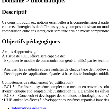
Domaine > Informatique.
Descriptif
Ce cours introduit aux notions essentielles à la compréhension d'appli
concrets d'intergiciels de différents types, y compris : basé sur un m
comparaison entre ces intergiciels sera faite afin de mieux comprendre 
Objectifs pédagogiques
Acquis d'apprentissage
À l'issue de l'UE, l'élève sera capable de:
- Expliquer le modèle de communication général utilisé par les techn
- Analyser les avantages et désavantages de chaque type de middleware 
- Développer des applications réparties à base des technologies midd
Compétences de rattachement (et justification)
- BC1.5 – Réaliser un système complexe en mettant en œuvre les soluti
d’esprit critique et d’adaptabilité; Justification : L’UE amène les élèv
- BC8.3 – Concevoir et développer des solutions technologiques en s’a
: L'UE amène les élèves à développer des systèmes repartis à base d
Informations générales