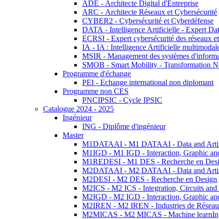
ADE - Architecte Digital d'Entreprise
ARC - Architecte Réseaux et Cybersécurité
CYBER2 - Cybersécurité et Cyberdéfense
DATA - Intelligence Artificielle - Expert 
ECRSI - Expert cybersécurité des réseaux et
IA - IA : Intelligence Artificielle multimoda
MSIR - Management des systèmes d'informa
SMOB - Smart Mobility - Transformation N
Programme d'échange
PEI - Echange international non diplomant
Programme non CES
PNCIPSIC - Cycle IPSIC
Catalogue 2024 - 2025
Ingénieur
ING - Diplôme d'ingénieur
Master
M1DATAAI - M1 DATAAI - Data and Artific
M1IGD - M1 IGD - Interaction, Graphic an
M1REDESI - M1 DES - Recherche en Des
M2DATAAI - M2 DATAAI - Data and Artific
M2DESI - M2 DES - Recherche en Design
M2ICS - M2 ICS - Integration, Circuits and
M2IGD - M2 IGD - Interaction, Graphic an
M2IREN - M2 IREN - Industries de Réseau
M2MICAS - M2 MICAS - Machine learnIng