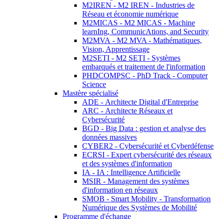
M2IREN - M2 IREN - Industries de
Réseau et économie numérique
M2MICAS - M2 MICAS - Machine
learnIng, CommunicAtions, and Security
M2MVA - M2 MVA - Mathématiques,
Vision, Apprentissage
M2SETI - M2 SETI - Systèmes
embarqués et traitement de l'information
PHDCOMPSC - PhD Track - Computer
Science
Mastère spécialisé
ADE - Architecte Digital d'Entreprise
ARC - Architecte Réseaux et
Cybersécurité
BGD - Big Data : gestion et analyse des
données massives
CYBER2 - Cybersécurité et Cyberdéfense
ECRSI - Expert cybersécurité des réseaux
et des systèmes d'information
IA - IA : Intelligence Artificielle
MSIR - Management des systèmes
d'information en réseaux
SMOB - Smart Mobility - Transformation
Numérique des Systèmes de Mobilité
Programme d'échange