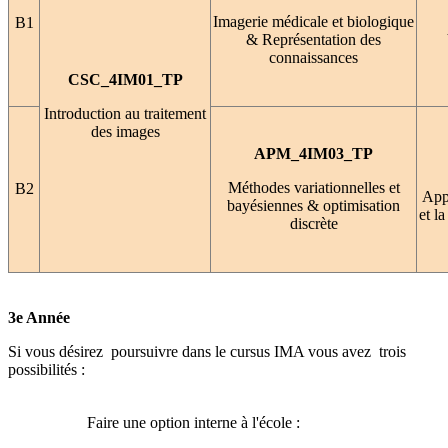
Imagerie médicale et biologique
B1
& Représentation des
connaissances
CSC_4IM01_TP
Introduction au traitement
des images
APM_4IM03_TP
Méthodes variationnelles et
B2
Appr
bayésiennes & optimisation
et l
discrète
3e Année
Si vous désirez poursuivre dans le cursus IMA vous avez trois
possibilités :
Faire une option interne à l'école :