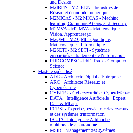
and Design
M2IREN - M2 IREN - Industries de
Réseau et économie numérique
M2MICAS - M2 MICAS - Machine
learnIng, CommunicAtions, and Security
M2MVA - M2 MVA - Mathématiques,
Vision, Apprentissage
M2QMI - M2 QMI - Quantique,
Mathématiques, Informatique
M2SETI - M2 SETI - Systèmes
embarqués et traitement de l'information
PHDCOMPSC - PhD Track - Computer
Science
Mastère spécialisé
ADE - Architecte Digital d'Entreprise
ARC - Architecte Réseaux et
Cybersécurité
CYBER2 - Cybersécurité et Cyberdéfense
DATA - Intelligence Artificielle - Expert
Data & MLops
ECRSI - Expert cybersécurité des réseaux
et des systèmes d'information
IA - IA : Intelligence Artificielle
multimodale et autonome
MSIR - Management des systèmes