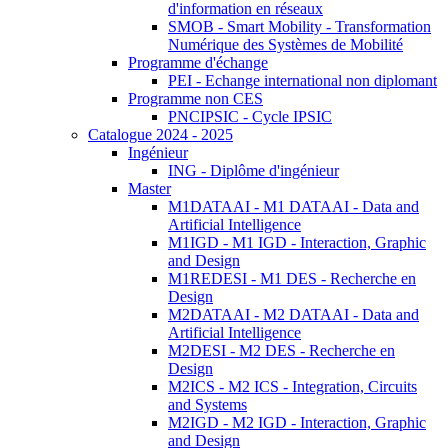
d'information en réseaux
SMOB - Smart Mobility - Transformation
Numérique des Systèmes de Mobilité
Programme d'échange
PEI - Echange international non diplomant
Programme non CES
PNCIPSIC - Cycle IPSIC
Catalogue 2024 - 2025
Ingénieur
ING - Diplôme d'ingénieur
Master
M1DATAAI - M1 DATAAI - Data and
Artificial Intelligence
M1IGD - M1 IGD - Interaction, Graphic
and Design
M1REDESI - M1 DES - Recherche en
Design
M2DATAAI - M2 DATAAI - Data and
Artificial Intelligence
M2DESI - M2 DES - Recherche en
Design
M2ICS - M2 ICS - Integration, Circuits
and Systems
M2IGD - M2 IGD - Interaction, Graphic
and Design