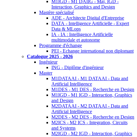
M1IGD - M1 DAIIG - Maj. IGD -
Interaction, Graphics and Design
Mastère spécialisé
ADE - Architecte Digital d'Entreprise
DATA - Intelligence Artificielle - Expert
Data & MLops
IA - IA : Intelligence Artificielle
multimodale et autonome
Programme d'échange
PEI - Echange international non diplomant
Catalogue 2025 - 2026
Ingénieur
ING - Diplôme d'ingénieur
Master
M1DATAAI - M1 DATAAI - Data and
Artificial Intelligence
M1DES - M1 DES - Recherche en Design
M1IGD - M1 IGD - Interaction, Graphics
and Design
M2DATAAI - M2 DATAAI - Data and
Artificial Intelligence
M2DES - M2 DES - Recherche en Design
M2ICS - M2 ICS - Integration, Circuits
and Systems
M2IGD - M2 IGD - Interaction, Graphics