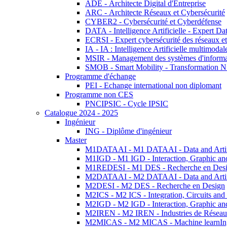
ADE - Architecte Digital d'Entreprise
ARC - Architecte Réseaux et Cybersécurité
CYBER2 - Cybersécurité et Cyberdéfense
DATA - Intelligence Artificielle - Expert 
ECRSI - Expert cybersécurité des réseaux et
IA - IA : Intelligence Artificielle multimoda
MSIR - Management des systèmes d'informa
SMOB - Smart Mobility - Transformation N
Programme d'échange
PEI - Echange international non diplomant
Programme non CES
PNCIPSIC - Cycle IPSIC
Catalogue 2024 - 2025
Ingénieur
ING - Diplôme d'ingénieur
Master
M1DATAAI - M1 DATAAI - Data and Artific
M1IGD - M1 IGD - Interaction, Graphic an
M1REDESI - M1 DES - Recherche en Des
M2DATAAI - M2 DATAAI - Data and Artific
M2DESI - M2 DES - Recherche en Design
M2ICS - M2 ICS - Integration, Circuits and
M2IGD - M2 IGD - Interaction, Graphic an
M2IREN - M2 IREN - Industries de Réseau
M2MICAS - M2 MICAS - Machine learnIng