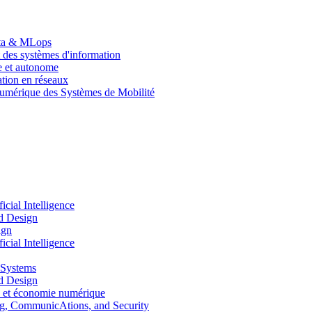
Data & MLops
 des systèmes d'information
le et autonome
tion en réseaux
umérique des Systèmes de Mobilité
ial Intelligence
d Design
ign
ial Intelligence
 Systems
d Design
 et économie numérique
, CommunicAtions, and Security