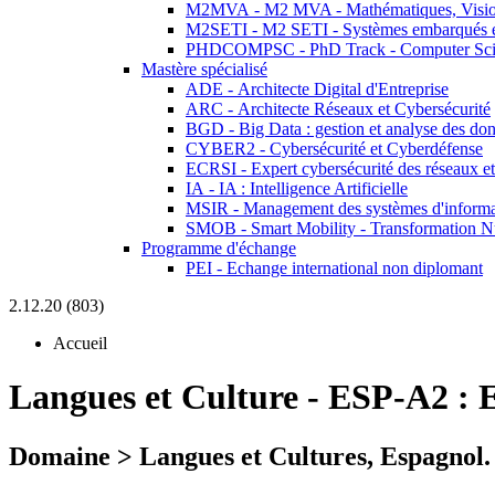
M2MVA - M2 MVA - Mathématiques, Vision
M2SETI - M2 SETI - Systèmes embarqués et 
PHDCOMPSC - PhD Track - Computer Sci
Mastère spécialisé
ADE - Architecte Digital d'Entreprise
ARC - Architecte Réseaux et Cybersécurité
BGD - Big Data : gestion et analyse des do
CYBER2 - Cybersécurité et Cyberdéfense
ECRSI - Expert cybersécurité des réseaux et
IA - IA : Intelligence Artificielle
MSIR - Management des systèmes d'informa
SMOB - Smart Mobility - Transformation N
Programme d'échange
PEI - Echange international non diplomant
2.12.20 (803)
Accueil
Langues et Culture
-
ESP-A2 :
E
Domaine > Langues et Cultures, Espagnol.