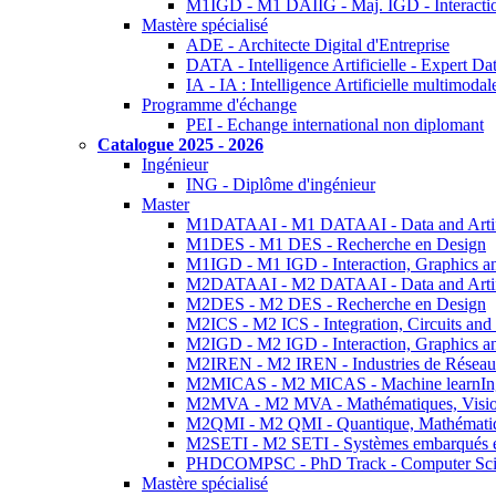
M1IGD - M1 DAIIG - Maj. IGD - Interactio
Mastère spécialisé
ADE - Architecte Digital d'Entreprise
DATA - Intelligence Artificielle - Expert 
IA - IA : Intelligence Artificielle multimoda
Programme d'échange
PEI - Echange international non diplomant
Catalogue 2025 - 2026
Ingénieur
ING - Diplôme d'ingénieur
Master
M1DATAAI - M1 DATAAI - Data and Artific
M1DES - M1 DES - Recherche en Design
M1IGD - M1 IGD - Interaction, Graphics a
M2DATAAI - M2 DATAAI - Data and Artific
M2DES - M2 DES - Recherche en Design
M2ICS - M2 ICS - Integration, Circuits and
M2IGD - M2 IGD - Interaction, Graphics a
M2IREN - M2 IREN - Industries de Réseau
M2MICAS - M2 MICAS - Machine learnIng
M2MVA - M2 MVA - Mathématiques, Vision
M2QMI - M2 QMI - Quantique, Mathématiq
M2SETI - M2 SETI - Systèmes embarqués et 
PHDCOMPSC - PhD Track - Computer Sci
Mastère spécialisé