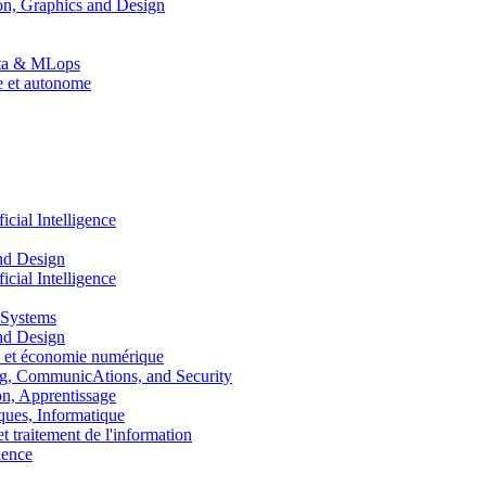
n, Graphics and Design
Data & MLops
le et autonome
ial Intelligence
nd Design
ial Intelligence
 Systems
nd Design
 et économie numérique
, CommunicAtions, and Security
, Apprentissage
ues, Informatique
traitement de l'information
ence