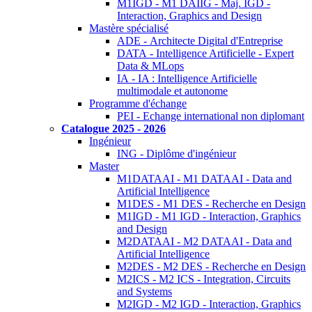
M1IGD - M1 DAIIG - Maj. IGD -
Interaction, Graphics and Design
Mastère spécialisé
ADE - Architecte Digital d'Entreprise
DATA - Intelligence Artificielle - Expert
Data & MLops
IA - IA : Intelligence Artificielle
multimodale et autonome
Programme d'échange
PEI - Echange international non diplomant
Catalogue 2025 - 2026
Ingénieur
ING - Diplôme d'ingénieur
Master
M1DATAAI - M1 DATAAI - Data and
Artificial Intelligence
M1DES - M1 DES - Recherche en Design
M1IGD - M1 IGD - Interaction, Graphics
and Design
M2DATAAI - M2 DATAAI - Data and
Artificial Intelligence
M2DES - M2 DES - Recherche en Design
M2ICS - M2 ICS - Integration, Circuits
and Systems
M2IGD - M2 IGD - Interaction, Graphics