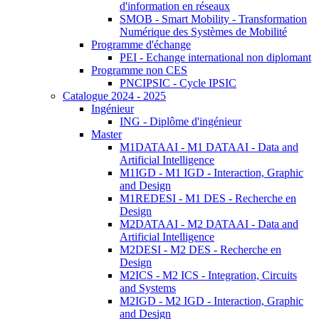
d'information en réseaux
SMOB - Smart Mobility - Transformation
Numérique des Systèmes de Mobilité
Programme d'échange
PEI - Echange international non diplomant
Programme non CES
PNCIPSIC - Cycle IPSIC
Catalogue 2024 - 2025
Ingénieur
ING - Diplôme d'ingénieur
Master
M1DATAAI - M1 DATAAI - Data and
Artificial Intelligence
M1IGD - M1 IGD - Interaction, Graphic
and Design
M1REDESI - M1 DES - Recherche en
Design
M2DATAAI - M2 DATAAI - Data and
Artificial Intelligence
M2DESI - M2 DES - Recherche en
Design
M2ICS - M2 ICS - Integration, Circuits
and Systems
M2IGD - M2 IGD - Interaction, Graphic
and Design