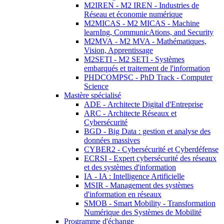
M2IREN - M2 IREN - Industries de
Réseau et économie numérique
M2MICAS - M2 MICAS - Machine
learnIng, CommunicAtions, and Security
M2MVA - M2 MVA - Mathématiques,
Vision, Apprentissage
M2SETI - M2 SETI - Systèmes
embarqués et traitement de l'information
PHDCOMPSC - PhD Track - Computer
Science
Mastère spécialisé
ADE - Architecte Digital d'Entreprise
ARC - Architecte Réseaux et
Cybersécurité
BGD - Big Data : gestion et analyse des
données massives
CYBER2 - Cybersécurité et Cyberdéfense
ECRSI - Expert cybersécurité des réseaux
et des systèmes d'information
IA - IA : Intelligence Artificielle
MSIR - Management des systèmes
d'information en réseaux
SMOB - Smart Mobility - Transformation
Numérique des Systèmes de Mobilité
Programme d'échange