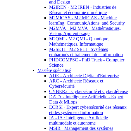
and Design
M2IREN - M2 IREN - Industries de
Réseau et économie numérique
M2MICAS - M2 MICAS - Machine
learnIng, CommunicAtions, and Security
M2MVA - M2 MVA - Mathématiques,
Vision, Apprentissage
M2QMI - M2 QMI - Quantique,
Mathématiques, Informatique
M2SETI - M2 SETI - Systèmes
embarqués et traitement de l'information
PHDCOMPSC - PhD Track - Computer
Science
Mastère spécialisé
ADE - Architecte Digital d'Entreprise
ARC - Architecte Réseaux et
Cybersécurité
CYBER2 - Cybersécurité et Cyberdéfense
DATA - Intelligence Artificielle - Expert
Data & MLops
ECRSI - Expert cybersécurité des réseaux
et des systèmes d'information
IA - IA : Intelligence Artificielle
multimodale et autonome
MSIR - Management des systèmes