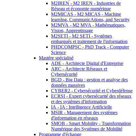
M2IREN - M2 IREN - Industries de
Réseau et économie numérique
M2MICAS - M2 MICAS - Machine
learnIng, CommunicAtions, and Security
M2MVA - M2 MVA - Mathématiques,
Vision, Apprentissage
M2SETI - M2 SETI - Systèmes
embarqués et traitement de l'information
PHDCOMPSC - PhD Track - Computer
Science
Mastère spécialisé
ADE - Architecte Digital d'Entreprise
ARC - Architecte Réseaux et
Cybersécurité
BGD - Big Data : gestion et analyse des
données massives
CYBER2 - Cybersécurité et Cyberdéfense
ECRSI - Expert cybersécurité des réseaux
et des systèmes d'information
IA - IA : Intelligence Artificielle
MSIR - Management des systèmes
d'information en réseaux
SMOB - Smart Mobility - Transformation
Numérique des Systèmes de Mobilité
Programme d'échange