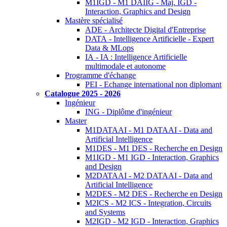
M1IGD - M1 DAIIG - Maj. IGD -
Interaction, Graphics and Design
Mastère spécialisé
ADE - Architecte Digital d'Entreprise
DATA - Intelligence Artificielle - Expert
Data & MLops
IA - IA : Intelligence Artificielle
multimodale et autonome
Programme d'échange
PEI - Echange international non diplomant
Catalogue 2025 - 2026
Ingénieur
ING - Diplôme d'ingénieur
Master
M1DATAAI - M1 DATAAI - Data and
Artificial Intelligence
M1DES - M1 DES - Recherche en Design
M1IGD - M1 IGD - Interaction, Graphics
and Design
M2DATAAI - M2 DATAAI - Data and
Artificial Intelligence
M2DES - M2 DES - Recherche en Design
M2ICS - M2 ICS - Integration, Circuits
and Systems
M2IGD - M2 IGD - Interaction, Graphics