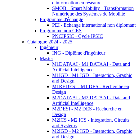
d'information en réseaux
SMOB - Smart Mobility - Transformation
Numérique des Systèmes de Mobilité
Programme d'échange
PEI - Echange international non diplomant
Programme non CES
PNCIPSIC - Cycle IPSIC
Catalogue 2024 - 2025
Ingénieur
ING - Diplôme d'ingénieur
Master
M1DATAAI - M1 DATAAI - Data and
Artificial Intelligence
M1IGD - M1 IGD - Interaction, Graphic
and Design
M1REDESI - M1 DES - Recherche en
Design
M2DATAAI - M2 DATAAI - Data and
Artificial Intelligence
M2DESI - M2 DES - Recherche en
Design
M2ICS - M2 ICS - Integration, Circuits
and Systems
M2IGD - M2 IGD - Interaction, Graphic
and Design