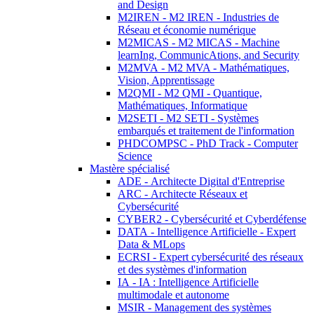
and Design
M2IREN - M2 IREN - Industries de
Réseau et économie numérique
M2MICAS - M2 MICAS - Machine
learnIng, CommunicAtions, and Security
M2MVA - M2 MVA - Mathématiques,
Vision, Apprentissage
M2QMI - M2 QMI - Quantique,
Mathématiques, Informatique
M2SETI - M2 SETI - Systèmes
embarqués et traitement de l'information
PHDCOMPSC - PhD Track - Computer
Science
Mastère spécialisé
ADE - Architecte Digital d'Entreprise
ARC - Architecte Réseaux et
Cybersécurité
CYBER2 - Cybersécurité et Cyberdéfense
DATA - Intelligence Artificielle - Expert
Data & MLops
ECRSI - Expert cybersécurité des réseaux
et des systèmes d'information
IA - IA : Intelligence Artificielle
multimodale et autonome
MSIR - Management des systèmes