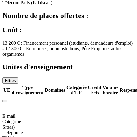
Télécom Paris (Palaiseau)
Nombre de places offertes :
Coût :
13 200 € : Financement personnel (étudiants, demandeurs d'emploi)
- 17.800 € : Entreprises, administrations, Pôle Emploi et autres
organismes
Unités d'enseignement
Filtres
Type
Catégorie
Credit
Volume
UE
Domaines
Respons
d'enseignement
d'UE
Ects
horaire
E-mail
Catégorie
Site(s)
Téléphone