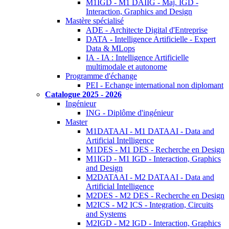
M1IGD - M1 DAIIG - Maj. IGD -
Interaction, Graphics and Design
Mastère spécialisé
ADE - Architecte Digital d'Entreprise
DATA - Intelligence Artificielle - Expert
Data & MLops
IA - IA : Intelligence Artificielle
multimodale et autonome
Programme d'échange
PEI - Echange international non diplomant
Catalogue 2025 - 2026
Ingénieur
ING - Diplôme d'ingénieur
Master
M1DATAAI - M1 DATAAI - Data and
Artificial Intelligence
M1DES - M1 DES - Recherche en Design
M1IGD - M1 IGD - Interaction, Graphics
and Design
M2DATAAI - M2 DATAAI - Data and
Artificial Intelligence
M2DES - M2 DES - Recherche en Design
M2ICS - M2 ICS - Integration, Circuits
and Systems
M2IGD - M2 IGD - Interaction, Graphics