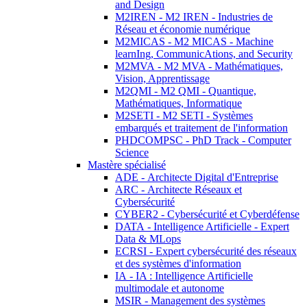
and Design
M2IREN - M2 IREN - Industries de
Réseau et économie numérique
M2MICAS - M2 MICAS - Machine
learnIng, CommunicAtions, and Security
M2MVA - M2 MVA - Mathématiques,
Vision, Apprentissage
M2QMI - M2 QMI - Quantique,
Mathématiques, Informatique
M2SETI - M2 SETI - Systèmes
embarqués et traitement de l'information
PHDCOMPSC - PhD Track - Computer
Science
Mastère spécialisé
ADE - Architecte Digital d'Entreprise
ARC - Architecte Réseaux et
Cybersécurité
CYBER2 - Cybersécurité et Cyberdéfense
DATA - Intelligence Artificielle - Expert
Data & MLops
ECRSI - Expert cybersécurité des réseaux
et des systèmes d'information
IA - IA : Intelligence Artificielle
multimodale et autonome
MSIR - Management des systèmes