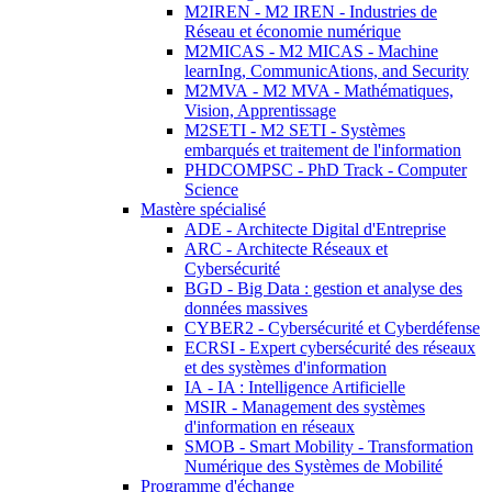
M2IREN - M2 IREN - Industries de
Réseau et économie numérique
M2MICAS - M2 MICAS - Machine
learnIng, CommunicAtions, and Security
M2MVA - M2 MVA - Mathématiques,
Vision, Apprentissage
M2SETI - M2 SETI - Systèmes
embarqués et traitement de l'information
PHDCOMPSC - PhD Track - Computer
Science
Mastère spécialisé
ADE - Architecte Digital d'Entreprise
ARC - Architecte Réseaux et
Cybersécurité
BGD - Big Data : gestion et analyse des
données massives
CYBER2 - Cybersécurité et Cyberdéfense
ECRSI - Expert cybersécurité des réseaux
et des systèmes d'information
IA - IA : Intelligence Artificielle
MSIR - Management des systèmes
d'information en réseaux
SMOB - Smart Mobility - Transformation
Numérique des Systèmes de Mobilité
Programme d'échange