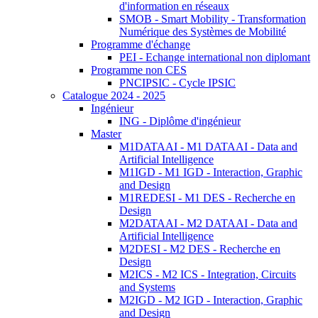
d'information en réseaux
SMOB - Smart Mobility - Transformation
Numérique des Systèmes de Mobilité
Programme d'échange
PEI - Echange international non diplomant
Programme non CES
PNCIPSIC - Cycle IPSIC
Catalogue 2024 - 2025
Ingénieur
ING - Diplôme d'ingénieur
Master
M1DATAAI - M1 DATAAI - Data and
Artificial Intelligence
M1IGD - M1 IGD - Interaction, Graphic
and Design
M1REDESI - M1 DES - Recherche en
Design
M2DATAAI - M2 DATAAI - Data and
Artificial Intelligence
M2DESI - M2 DES - Recherche en
Design
M2ICS - M2 ICS - Integration, Circuits
and Systems
M2IGD - M2 IGD - Interaction, Graphic
and Design