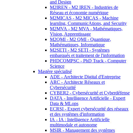
and Design
M2IREN - M2 IREN - Industries de
Réseau et économie numérique
M2MICAS - M2 MICAS - Machine
learnIng, CommunicAtions, and Security
M2MVA - M2 MVA - Mathématiques,
Vision, Apprentissage
M2QMI - M2 QMI - Quantique,
Mathématiques, Informatique
M2SETI - M2 SETI - Systèmes
embarqués et traitement de l'information
PHDCOMPSC - PhD Track - Computer
Science
Mastère spécialisé
ADE - Architecte Digital d'Entreprise
ARC - Architecte Réseaux et
Cybersécurité
CYBER2 - Cybersécurité et Cyberdéfense
DATA - Intelligence Artificielle - Expert
Data & MLops
ECRSI - Expert cybersécurité des réseaux
et des systèmes d'information
IA - IA : Intelligence Artificielle
multimodale et autonome
MSIR - Management des systèmes