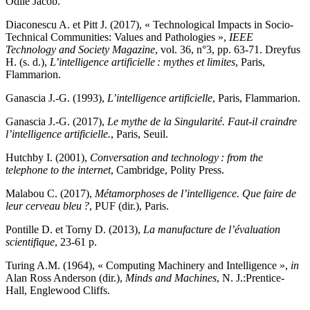
Odile Jacob.
Diaconescu A. et Pitt J.
(
2017
), « Technological Impacts in Socio-
Technical Communities: Values and Pathologies »,
IEEE
Technology and Society Magazine
, vol. 36, n°3, pp. 63‑71.
Dreyfus
H.
(
s. d.
),
L’intelligence artificielle : mythes et limites
, Paris,
Flammarion.
Ganascia J.-G.
(
1993
),
L’intelligence artificielle
, Paris, Flammarion.
Ganascia J.-G.
(
2017
),
Le mythe de la Singularité. Faut-il craindre
l’intelligence artificielle.
, Paris, Seuil.
Hutchby I.
(
2001
),
Conversation and technology : from the
telephone to the internet
, Cambridge, Polity Press.
Malabou C.
(
2017
),
Métamorphoses de l’intelligence. Que faire de
leur cerveau bleu ?
, PUF (dir.), Paris.
Pontille D. et Torny D.
(
2013
),
La manufacture de l’évaluation
scientifique
, 23-61 p.
Turing A.M.
(
1964
), « Computing Machinery and Intelligence »,
in
Alan Ross Anderson (dir.),
Minds and Machines
, N. J.:Prentice-
Hall, Englewood Cliffs.