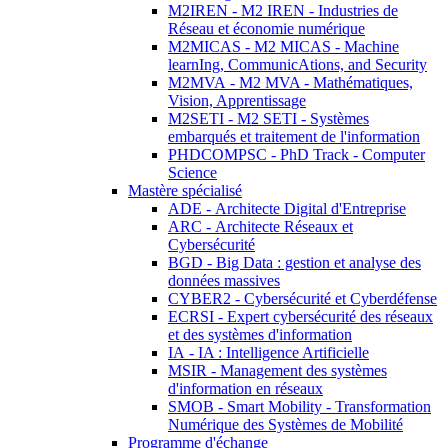
M2IREN - M2 IREN - Industries de
Réseau et économie numérique
M2MICAS - M2 MICAS - Machine
learnIng, CommunicAtions, and Security
M2MVA - M2 MVA - Mathématiques,
Vision, Apprentissage
M2SETI - M2 SETI - Systèmes
embarqués et traitement de l'information
PHDCOMPSC - PhD Track - Computer
Science
Mastère spécialisé
ADE - Architecte Digital d'Entreprise
ARC - Architecte Réseaux et
Cybersécurité
BGD - Big Data : gestion et analyse des
données massives
CYBER2 - Cybersécurité et Cyberdéfense
ECRSI - Expert cybersécurité des réseaux
et des systèmes d'information
IA - IA : Intelligence Artificielle
MSIR - Management des systèmes
d'information en réseaux
SMOB - Smart Mobility - Transformation
Numérique des Systèmes de Mobilité
Programme d'échange