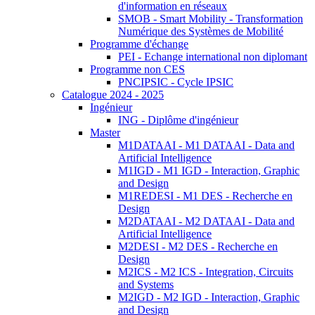
d'information en réseaux
SMOB - Smart Mobility - Transformation
Numérique des Systèmes de Mobilité
Programme d'échange
PEI - Echange international non diplomant
Programme non CES
PNCIPSIC - Cycle IPSIC
Catalogue 2024 - 2025
Ingénieur
ING - Diplôme d'ingénieur
Master
M1DATAAI - M1 DATAAI - Data and
Artificial Intelligence
M1IGD - M1 IGD - Interaction, Graphic
and Design
M1REDESI - M1 DES - Recherche en
Design
M2DATAAI - M2 DATAAI - Data and
Artificial Intelligence
M2DESI - M2 DES - Recherche en
Design
M2ICS - M2 ICS - Integration, Circuits
and Systems
M2IGD - M2 IGD - Interaction, Graphic
and Design