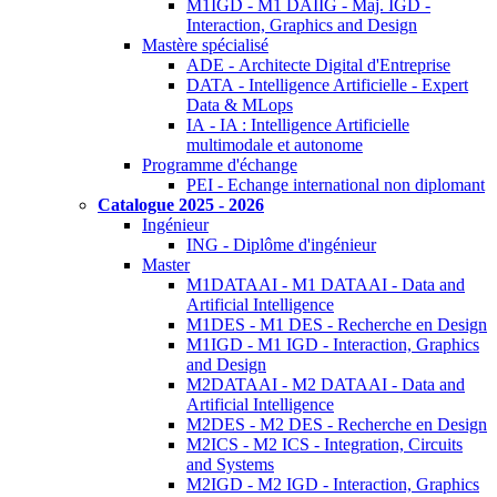
M1IGD - M1 DAIIG - Maj. IGD -
Interaction, Graphics and Design
Mastère spécialisé
ADE - Architecte Digital d'Entreprise
DATA - Intelligence Artificielle - Expert
Data & MLops
IA - IA : Intelligence Artificielle
multimodale et autonome
Programme d'échange
PEI - Echange international non diplomant
Catalogue 2025 - 2026
Ingénieur
ING - Diplôme d'ingénieur
Master
M1DATAAI - M1 DATAAI - Data and
Artificial Intelligence
M1DES - M1 DES - Recherche en Design
M1IGD - M1 IGD - Interaction, Graphics
and Design
M2DATAAI - M2 DATAAI - Data and
Artificial Intelligence
M2DES - M2 DES - Recherche en Design
M2ICS - M2 ICS - Integration, Circuits
and Systems
M2IGD - M2 IGD - Interaction, Graphics