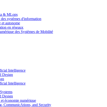
Data & MLops
 des systèmes d'information
le et autonome
tion en réseaux
umérique des Systèmes de Mobilité
ial Intelligence
d Design
ign
ial Intelligence
 Systems
d Design
 et économie numérique
, CommunicAtions, and Security