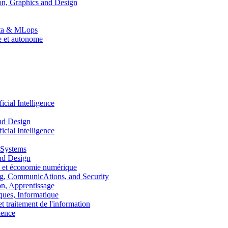
n, Graphics and Design
Data & MLops
le et autonome
ial Intelligence
nd Design
ial Intelligence
 Systems
nd Design
 et économie numérique
, CommunicAtions, and Security
, Apprentissage
ues, Informatique
traitement de l'information
ence