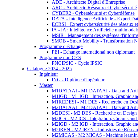
ADE - Architecte Digital d'Entreprise
ARC - Architecte Réseaux et Cybersécurité
CYBER2 - Cybersécurité et Cyberdéfense
DATA - Intelligence Artificielle - Expert 
ECRSI - Expert cybersécurité des réseaux et
IA - IA : Intelligence Artificielle multimoda
MSIR - Management des systèmes d'informa
SMOB - Smart Mobility - Transformation N
Programme d'échange
PEI - Echange international non diplomant
Programme non CES
PNCIPSIC - Cycle IPSIC
Catalogue 2024 - 2025
Ingénieur
ING - Diplôme d'ingénieur
Master
M1DATAAI - M1 DATAAI - Data and Artific
M1IGD - M1 IGD - Interaction, Graphic an
M1REDESI - M1 DES - Recherche en Des
M2DATAAI - M2 DATAAI - Data and Artific
M2DESI - M2 DES - Recherche en Design
M2ICS - M2 ICS - Integration, Circuits and
M2IGD - M2 IGD - Interaction, Graphic an
M2IREN - M2 IREN - Industries de Réseau
M2MICAS - M2 MICAS - Machine learnIng