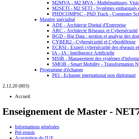
M2MVA - M2 MVA - Mathématiques, Vision
M2SETI - M2 SETI - Systèmes embarqués et 
PHDCOMPSC - PhD Track - Computer Sci
Mastère spécialisé
ADE - Architecte Digital d'Entreprise
ARC - Architecte Réseaux et Cybersécurité
BGD - Big Data : gestion et analyse des do
CYBER2 - Cybersécurité et Cyberdéfense
ECRSI - Expert cybersécurité des réseaux et
IA - IA : Intelligence Artificielle
MSIR - Management des systèmes d'informa
SMOB - Smart Mobility - Transformation N
Programme d'échange
PEI - Echange international non diplomant
2.12.20 (803)
Accueil
Enseignement de Master
-
NET7
Informations générales
Pré-requis
Acquisition de l'UE