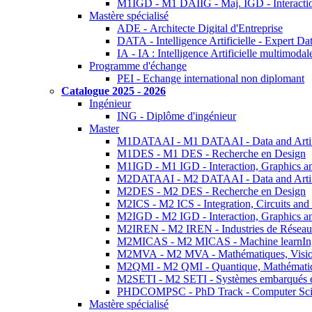
M1IGD - M1 DAIIG - Maj. IGD - Interactio
Mastère spécialisé
ADE - Architecte Digital d'Entreprise
DATA - Intelligence Artificielle - Expert 
IA - IA : Intelligence Artificielle multimoda
Programme d'échange
PEI - Echange international non diplomant
Catalogue 2025 - 2026
Ingénieur
ING - Diplôme d'ingénieur
Master
M1DATAAI - M1 DATAAI - Data and Artific
M1DES - M1 DES - Recherche en Design
M1IGD - M1 IGD - Interaction, Graphics a
M2DATAAI - M2 DATAAI - Data and Artific
M2DES - M2 DES - Recherche en Design
M2ICS - M2 ICS - Integration, Circuits and
M2IGD - M2 IGD - Interaction, Graphics a
M2IREN - M2 IREN - Industries de Réseau
M2MICAS - M2 MICAS - Machine learnIng
M2MVA - M2 MVA - Mathématiques, Vision
M2QMI - M2 QMI - Quantique, Mathématiq
M2SETI - M2 SETI - Systèmes embarqués et 
PHDCOMPSC - PhD Track - Computer Sci
Mastère spécialisé