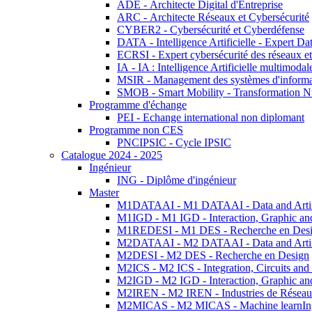
ADE - Architecte Digital d'Entreprise
ARC - Architecte Réseaux et Cybersécurité
CYBER2 - Cybersécurité et Cyberdéfense
DATA - Intelligence Artificielle - Expert 
ECRSI - Expert cybersécurité des réseaux et
IA - IA : Intelligence Artificielle multimoda
MSIR - Management des systèmes d'informa
SMOB - Smart Mobility - Transformation N
Programme d'échange
PEI - Echange international non diplomant
Programme non CES
PNCIPSIC - Cycle IPSIC
Catalogue 2024 - 2025
Ingénieur
ING - Diplôme d'ingénieur
Master
M1DATAAI - M1 DATAAI - Data and Artific
M1IGD - M1 IGD - Interaction, Graphic an
M1REDESI - M1 DES - Recherche en Des
M2DATAAI - M2 DATAAI - Data and Artific
M2DESI - M2 DES - Recherche en Design
M2ICS - M2 ICS - Integration, Circuits and
M2IGD - M2 IGD - Interaction, Graphic an
M2IREN - M2 IREN - Industries de Réseau
M2MICAS - M2 MICAS - Machine learnIng