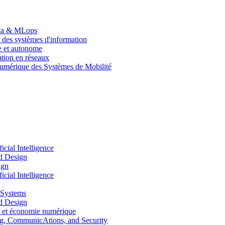
Data & MLops
 des systèmes d'information
le et autonome
tion en réseaux
umérique des Systèmes de Mobilité
ial Intelligence
d Design
ign
ial Intelligence
 Systems
d Design
 et économie numérique
, CommunicAtions, and Security