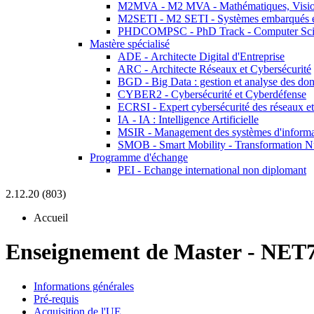
M2MVA - M2 MVA - Mathématiques, Vision
M2SETI - M2 SETI - Systèmes embarqués et 
PHDCOMPSC - PhD Track - Computer Sci
Mastère spécialisé
ADE - Architecte Digital d'Entreprise
ARC - Architecte Réseaux et Cybersécurité
BGD - Big Data : gestion et analyse des do
CYBER2 - Cybersécurité et Cyberdéfense
ECRSI - Expert cybersécurité des réseaux et
IA - IA : Intelligence Artificielle
MSIR - Management des systèmes d'informa
SMOB - Smart Mobility - Transformation N
Programme d'échange
PEI - Echange international non diplomant
2.12.20 (803)
Accueil
Enseignement de Master
-
NET7
Informations générales
Pré-requis
Acquisition de l'UE