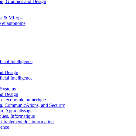
n, Graphics and Design
Data & MLops
le et autonome
ial Intelligence
nd Design
ial Intelligence
 Systems
nd Design
 et économie numérique
, CommunicAtions, and Security
, Apprentissage
ues, Informatique
traitement de l'information
ence