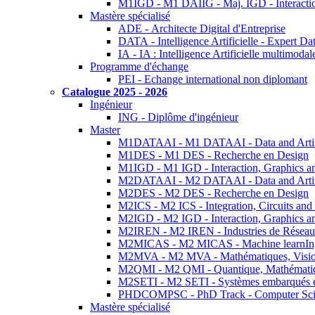
M1IGD - M1 DAIIG - Maj. IGD - Interactio
Mastère spécialisé
ADE - Architecte Digital d'Entreprise
DATA - Intelligence Artificielle - Expert 
IA - IA : Intelligence Artificielle multimoda
Programme d'échange
PEI - Echange international non diplomant
Catalogue 2025 - 2026
Ingénieur
ING - Diplôme d'ingénieur
Master
M1DATAAI - M1 DATAAI - Data and Artific
M1DES - M1 DES - Recherche en Design
M1IGD - M1 IGD - Interaction, Graphics a
M2DATAAI - M2 DATAAI - Data and Artific
M2DES - M2 DES - Recherche en Design
M2ICS - M2 ICS - Integration, Circuits and
M2IGD - M2 IGD - Interaction, Graphics a
M2IREN - M2 IREN - Industries de Réseau
M2MICAS - M2 MICAS - Machine learnIng
M2MVA - M2 MVA - Mathématiques, Vision
M2QMI - M2 QMI - Quantique, Mathématiq
M2SETI - M2 SETI - Systèmes embarqués et 
PHDCOMPSC - PhD Track - Computer Sci
Mastère spécialisé