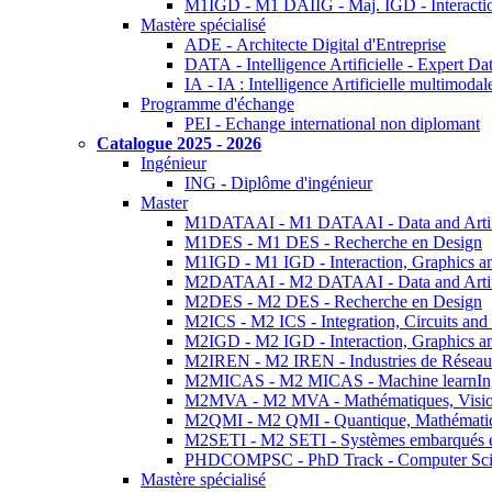
M1IGD - M1 DAIIG - Maj. IGD - Interactio
Mastère spécialisé
ADE - Architecte Digital d'Entreprise
DATA - Intelligence Artificielle - Expert 
IA - IA : Intelligence Artificielle multimoda
Programme d'échange
PEI - Echange international non diplomant
Catalogue 2025 - 2026
Ingénieur
ING - Diplôme d'ingénieur
Master
M1DATAAI - M1 DATAAI - Data and Artific
M1DES - M1 DES - Recherche en Design
M1IGD - M1 IGD - Interaction, Graphics a
M2DATAAI - M2 DATAAI - Data and Artific
M2DES - M2 DES - Recherche en Design
M2ICS - M2 ICS - Integration, Circuits and
M2IGD - M2 IGD - Interaction, Graphics a
M2IREN - M2 IREN - Industries de Réseau
M2MICAS - M2 MICAS - Machine learnIng
M2MVA - M2 MVA - Mathématiques, Vision
M2QMI - M2 QMI - Quantique, Mathématiq
M2SETI - M2 SETI - Systèmes embarqués et 
PHDCOMPSC - PhD Track - Computer Sci
Mastère spécialisé