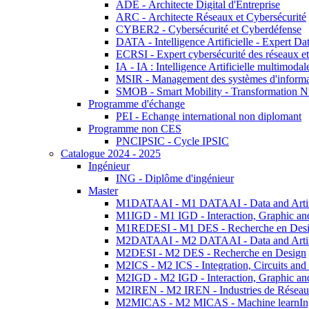
ADE - Architecte Digital d'Entreprise
ARC - Architecte Réseaux et Cybersécurité
CYBER2 - Cybersécurité et Cyberdéfense
DATA - Intelligence Artificielle - Expert 
ECRSI - Expert cybersécurité des réseaux et
IA - IA : Intelligence Artificielle multimoda
MSIR - Management des systèmes d'informa
SMOB - Smart Mobility - Transformation N
Programme d'échange
PEI - Echange international non diplomant
Programme non CES
PNCIPSIC - Cycle IPSIC
Catalogue 2024 - 2025
Ingénieur
ING - Diplôme d'ingénieur
Master
M1DATAAI - M1 DATAAI - Data and Artific
M1IGD - M1 IGD - Interaction, Graphic an
M1REDESI - M1 DES - Recherche en Des
M2DATAAI - M2 DATAAI - Data and Artific
M2DESI - M2 DES - Recherche en Design
M2ICS - M2 ICS - Integration, Circuits and
M2IGD - M2 IGD - Interaction, Graphic an
M2IREN - M2 IREN - Industries de Réseau
M2MICAS - M2 MICAS - Machine learnIng