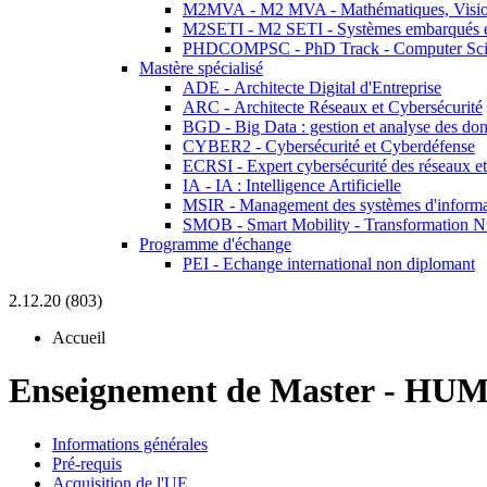
M2MVA - M2 MVA - Mathématiques, Vision
M2SETI - M2 SETI - Systèmes embarqués et 
PHDCOMPSC - PhD Track - Computer Sci
Mastère spécialisé
ADE - Architecte Digital d'Entreprise
ARC - Architecte Réseaux et Cybersécurité
BGD - Big Data : gestion et analyse des do
CYBER2 - Cybersécurité et Cyberdéfense
ECRSI - Expert cybersécurité des réseaux et
IA - IA : Intelligence Artificielle
MSIR - Management des systèmes d'informa
SMOB - Smart Mobility - Transformation N
Programme d'échange
PEI - Echange international non diplomant
2.12.20 (803)
Accueil
Enseignement de Master
-
HUM7
Informations générales
Pré-requis
Acquisition de l'UE