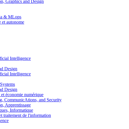
n, Graphics and Design
Data & MLops
le et autonome
ial Intelligence
nd Design
ial Intelligence
 Systems
nd Design
 et économie numérique
, CommunicAtions, and Security
, Apprentissage
ues, Informatique
traitement de l'information
ence