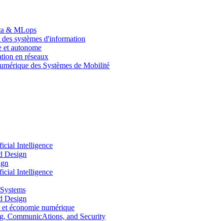
Data & MLops
 des systèmes d'information
le et autonome
tion en réseaux
umérique des Systèmes de Mobilité
ial Intelligence
d Design
ign
ial Intelligence
 Systems
d Design
 et économie numérique
, CommunicAtions, and Security