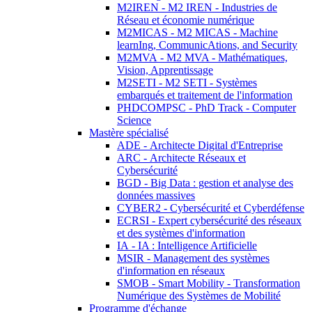
M2IREN - M2 IREN - Industries de
Réseau et économie numérique
M2MICAS - M2 MICAS - Machine
learnIng, CommunicAtions, and Security
M2MVA - M2 MVA - Mathématiques,
Vision, Apprentissage
M2SETI - M2 SETI - Systèmes
embarqués et traitement de l'information
PHDCOMPSC - PhD Track - Computer
Science
Mastère spécialisé
ADE - Architecte Digital d'Entreprise
ARC - Architecte Réseaux et
Cybersécurité
BGD - Big Data : gestion et analyse des
données massives
CYBER2 - Cybersécurité et Cyberdéfense
ECRSI - Expert cybersécurité des réseaux
et des systèmes d'information
IA - IA : Intelligence Artificielle
MSIR - Management des systèmes
d'information en réseaux
SMOB - Smart Mobility - Transformation
Numérique des Systèmes de Mobilité
Programme d'échange