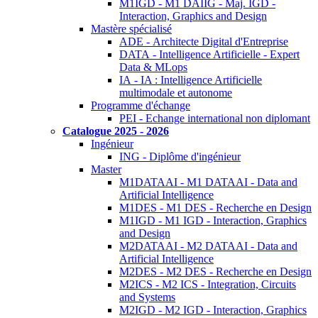
M1IGD - M1 DAIIG - Maj. IGD -
Interaction, Graphics and Design
Mastère spécialisé
ADE - Architecte Digital d'Entreprise
DATA - Intelligence Artificielle - Expert
Data & MLops
IA - IA : Intelligence Artificielle
multimodale et autonome
Programme d'échange
PEI - Echange international non diplomant
Catalogue 2025 - 2026
Ingénieur
ING - Diplôme d'ingénieur
Master
M1DATAAI - M1 DATAAI - Data and
Artificial Intelligence
M1DES - M1 DES - Recherche en Design
M1IGD - M1 IGD - Interaction, Graphics
and Design
M2DATAAI - M2 DATAAI - Data and
Artificial Intelligence
M2DES - M2 DES - Recherche en Design
M2ICS - M2 ICS - Integration, Circuits
and Systems
M2IGD - M2 IGD - Interaction, Graphics