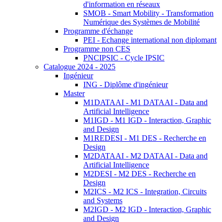
d'information en réseaux
SMOB - Smart Mobility - Transformation
Numérique des Systèmes de Mobilité
Programme d'échange
PEI - Echange international non diplomant
Programme non CES
PNCIPSIC - Cycle IPSIC
Catalogue 2024 - 2025
Ingénieur
ING - Diplôme d'ingénieur
Master
M1DATAAI - M1 DATAAI - Data and
Artificial Intelligence
M1IGD - M1 IGD - Interaction, Graphic
and Design
M1REDESI - M1 DES - Recherche en
Design
M2DATAAI - M2 DATAAI - Data and
Artificial Intelligence
M2DESI - M2 DES - Recherche en
Design
M2ICS - M2 ICS - Integration, Circuits
and Systems
M2IGD - M2 IGD - Interaction, Graphic
and Design