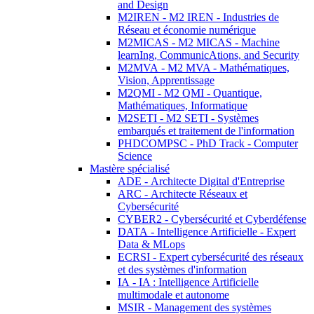
and Design
M2IREN - M2 IREN - Industries de
Réseau et économie numérique
M2MICAS - M2 MICAS - Machine
learnIng, CommunicAtions, and Security
M2MVA - M2 MVA - Mathématiques,
Vision, Apprentissage
M2QMI - M2 QMI - Quantique,
Mathématiques, Informatique
M2SETI - M2 SETI - Systèmes
embarqués et traitement de l'information
PHDCOMPSC - PhD Track - Computer
Science
Mastère spécialisé
ADE - Architecte Digital d'Entreprise
ARC - Architecte Réseaux et
Cybersécurité
CYBER2 - Cybersécurité et Cyberdéfense
DATA - Intelligence Artificielle - Expert
Data & MLops
ECRSI - Expert cybersécurité des réseaux
et des systèmes d'information
IA - IA : Intelligence Artificielle
multimodale et autonome
MSIR - Management des systèmes