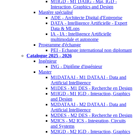
M1IGD - M1 DAIIG - Maj. IGD -
Interaction, Graphics and Design
Mastère spécialisé
ADE - Architecte Digital d'Entreprise
DATA - Intelligence Artificielle - Expert
Data & MLops
IA - IA : Intelligence Artificielle
multimodale et autonome
Programme d'échange
PEI - Echange international non diplomant
Catalogue 2025 - 2026
Ingénieur
ING - Diplôme d'ingénieur
Master
M1DATAAI - M1 DATAAI - Data and
Artificial Intelligence
M1DES - M1 DES - Recherche en Design
M1IGD - M1 IGD - Interaction, Graphics
and Design
M2DATAAI - M2 DATAAI - Data and
Artificial Intelligence
M2DES - M2 DES - Recherche en Design
M2ICS - M2 ICS - Integration, Circuits
and Systems
M2IGD - M2 IGD - Interaction, Graphics