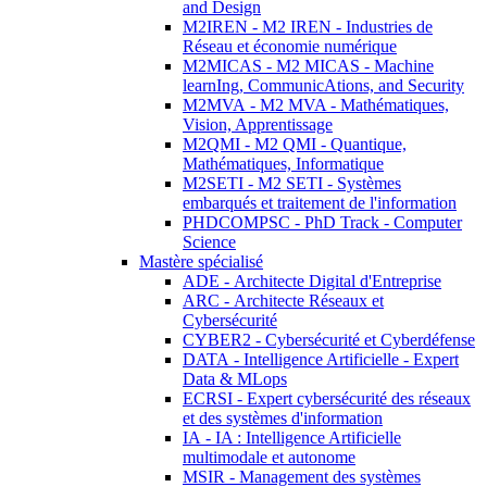
and Design
M2IREN - M2 IREN - Industries de
Réseau et économie numérique
M2MICAS - M2 MICAS - Machine
learnIng, CommunicAtions, and Security
M2MVA - M2 MVA - Mathématiques,
Vision, Apprentissage
M2QMI - M2 QMI - Quantique,
Mathématiques, Informatique
M2SETI - M2 SETI - Systèmes
embarqués et traitement de l'information
PHDCOMPSC - PhD Track - Computer
Science
Mastère spécialisé
ADE - Architecte Digital d'Entreprise
ARC - Architecte Réseaux et
Cybersécurité
CYBER2 - Cybersécurité et Cyberdéfense
DATA - Intelligence Artificielle - Expert
Data & MLops
ECRSI - Expert cybersécurité des réseaux
et des systèmes d'information
IA - IA : Intelligence Artificielle
multimodale et autonome
MSIR - Management des systèmes