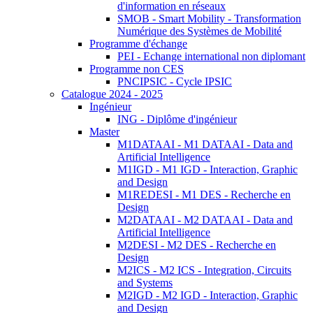
d'information en réseaux
SMOB - Smart Mobility - Transformation
Numérique des Systèmes de Mobilité
Programme d'échange
PEI - Echange international non diplomant
Programme non CES
PNCIPSIC - Cycle IPSIC
Catalogue 2024 - 2025
Ingénieur
ING - Diplôme d'ingénieur
Master
M1DATAAI - M1 DATAAI - Data and
Artificial Intelligence
M1IGD - M1 IGD - Interaction, Graphic
and Design
M1REDESI - M1 DES - Recherche en
Design
M2DATAAI - M2 DATAAI - Data and
Artificial Intelligence
M2DESI - M2 DES - Recherche en
Design
M2ICS - M2 ICS - Integration, Circuits
and Systems
M2IGD - M2 IGD - Interaction, Graphic
and Design