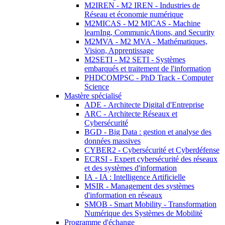
M2IREN - M2 IREN - Industries de
Réseau et économie numérique
M2MICAS - M2 MICAS - Machine
learnIng, CommunicAtions, and Security
M2MVA - M2 MVA - Mathématiques,
Vision, Apprentissage
M2SETI - M2 SETI - Systèmes
embarqués et traitement de l'information
PHDCOMPSC - PhD Track - Computer
Science
Mastère spécialisé
ADE - Architecte Digital d'Entreprise
ARC - Architecte Réseaux et
Cybersécurité
BGD - Big Data : gestion et analyse des
données massives
CYBER2 - Cybersécurité et Cyberdéfense
ECRSI - Expert cybersécurité des réseaux
et des systèmes d'information
IA - IA : Intelligence Artificielle
MSIR - Management des systèmes
d'information en réseaux
SMOB - Smart Mobility - Transformation
Numérique des Systèmes de Mobilité
Programme d'échange