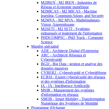
M2IREN - M2 IREN - Industries de
Réseau et économie numérique
M2MICAS - M2 MICAS - Machine
learnIng, CommunicAtions, and Security
M2MVA - M2 MVA - Mathématiques,
Vision, Apprentissage
M2SETI - M2 SETI - Systèmes
embarqués et traitement de l'information
PHDCOMPSC - PhD Track - Computer
Science
Mastère spécialisé
ADE - Architecte Digital d'Entreprise
ARC - Architecte Réseaux et
Cybersécurité
BGD - Big Data : gestion et analyse des
données massives
CYBER2 - Cybersécurité et Cyberdéfense
ECRSI - Expert cybersécurité des réseaux
et des systèmes d'information
IA - IA : Intelligence Artificielle
MSIR - Management des systèmes
d'information en réseaux
SMOB - Smart Mobility - Transformation
Numérique des Systèmes de Mobilité
Programme d'échange