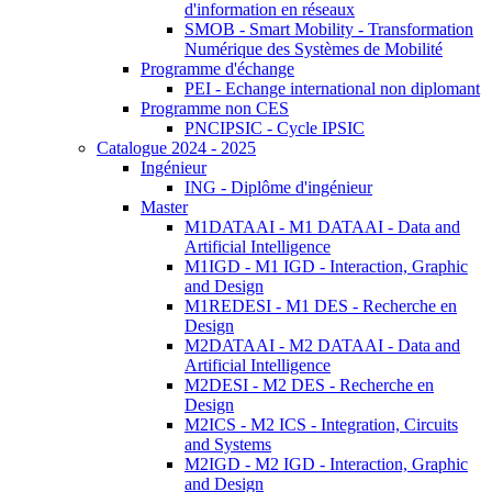
d'information en réseaux
SMOB - Smart Mobility - Transformation
Numérique des Systèmes de Mobilité
Programme d'échange
PEI - Echange international non diplomant
Programme non CES
PNCIPSIC - Cycle IPSIC
Catalogue 2024 - 2025
Ingénieur
ING - Diplôme d'ingénieur
Master
M1DATAAI - M1 DATAAI - Data and
Artificial Intelligence
M1IGD - M1 IGD - Interaction, Graphic
and Design
M1REDESI - M1 DES - Recherche en
Design
M2DATAAI - M2 DATAAI - Data and
Artificial Intelligence
M2DESI - M2 DES - Recherche en
Design
M2ICS - M2 ICS - Integration, Circuits
and Systems
M2IGD - M2 IGD - Interaction, Graphic
and Design