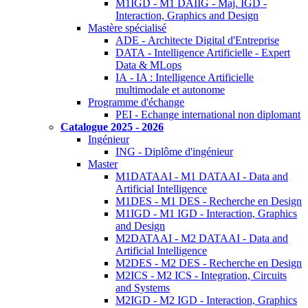
M1IGD - M1 DAIIG - Maj. IGD -
Interaction, Graphics and Design
Mastère spécialisé
ADE - Architecte Digital d'Entreprise
DATA - Intelligence Artificielle - Expert
Data & MLops
IA - IA : Intelligence Artificielle
multimodale et autonome
Programme d'échange
PEI - Echange international non diplomant
Catalogue 2025 - 2026
Ingénieur
ING - Diplôme d'ingénieur
Master
M1DATAAI - M1 DATAAI - Data and
Artificial Intelligence
M1DES - M1 DES - Recherche en Design
M1IGD - M1 IGD - Interaction, Graphics
and Design
M2DATAAI - M2 DATAAI - Data and
Artificial Intelligence
M2DES - M2 DES - Recherche en Design
M2ICS - M2 ICS - Integration, Circuits
and Systems
M2IGD - M2 IGD - Interaction, Graphics