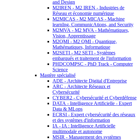
and Design
M2IREN - M2 IREN - Industries de
Réseau et économie numérique
M2MICAS - M2 MICAS - Machine
learnIng, CommunicAtions, and Security
M2MVA - M2 MVA - Mathématiques,
Vision, Apprentissage
M2QMI - M2 QMI - Quantique,
Mathématiques, Informatique
M2SETI - M2 SETI - Systèmes
embarqués et traitement de l'information
PHDCOMPSC - PhD Track - Computer
Science
Mastère spécialisé
ADE - Architecte Digital d'Entreprise
ARC - Architecte Réseaux et
Cybersécurité
CYBER2 - Cybersécurité et Cyberdéfense
DATA - Intelligence Artificielle - Expert
Data & MLops
ECRSI - Expert cybersécurité des réseaux
et des systèmes d'information
IA - IA : Intelligence Artificielle
multimodale et autonome
MSIR - Management des systèmes