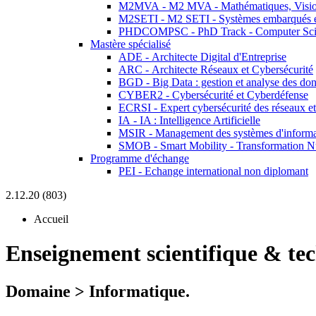
M2MVA - M2 MVA - Mathématiques, Vision
M2SETI - M2 SETI - Systèmes embarqués et 
PHDCOMPSC - PhD Track - Computer Sci
Mastère spécialisé
ADE - Architecte Digital d'Entreprise
ARC - Architecte Réseaux et Cybersécurité
BGD - Big Data : gestion et analyse des do
CYBER2 - Cybersécurité et Cyberdéfense
ECRSI - Expert cybersécurité des réseaux et
IA - IA : Intelligence Artificielle
MSIR - Management des systèmes d'informa
SMOB - Smart Mobility - Transformation N
Programme d'échange
PEI - Echange international non diplomant
2.12.20 (803)
Accueil
Enseignement scientifique & te
Domaine > Informatique.