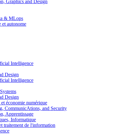
n, Graphics and Design
Data & MLops
le et autonome
ial Intelligence
nd Design
ial Intelligence
 Systems
nd Design
 et économie numérique
, CommunicAtions, and Security
, Apprentissage
ues, Informatique
traitement de l'information
ence