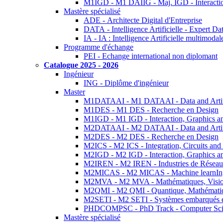
M1IGD - M1 DAIIG - Maj. IGD - Interactio
Mastère spécialisé
ADE - Architecte Digital d'Entreprise
DATA - Intelligence Artificielle - Expert 
IA - IA : Intelligence Artificielle multimoda
Programme d'échange
PEI - Echange international non diplomant
Catalogue 2025 - 2026
Ingénieur
ING - Diplôme d'ingénieur
Master
M1DATAAI - M1 DATAAI - Data and Artific
M1DES - M1 DES - Recherche en Design
M1IGD - M1 IGD - Interaction, Graphics a
M2DATAAI - M2 DATAAI - Data and Artific
M2DES - M2 DES - Recherche en Design
M2ICS - M2 ICS - Integration, Circuits and
M2IGD - M2 IGD - Interaction, Graphics a
M2IREN - M2 IREN - Industries de Réseau
M2MICAS - M2 MICAS - Machine learnIng
M2MVA - M2 MVA - Mathématiques, Vision
M2QMI - M2 QMI - Quantique, Mathématiq
M2SETI - M2 SETI - Systèmes embarqués et 
PHDCOMPSC - PhD Track - Computer Sci
Mastère spécialisé