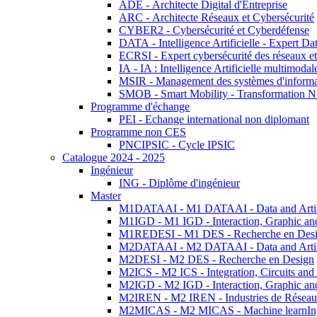
ADE - Architecte Digital d'Entreprise
ARC - Architecte Réseaux et Cybersécurité
CYBER2 - Cybersécurité et Cyberdéfense
DATA - Intelligence Artificielle - Expert 
ECRSI - Expert cybersécurité des réseaux et
IA - IA : Intelligence Artificielle multimoda
MSIR - Management des systèmes d'informa
SMOB - Smart Mobility - Transformation N
Programme d'échange
PEI - Echange international non diplomant
Programme non CES
PNCIPSIC - Cycle IPSIC
Catalogue 2024 - 2025
Ingénieur
ING - Diplôme d'ingénieur
Master
M1DATAAI - M1 DATAAI - Data and Artific
M1IGD - M1 IGD - Interaction, Graphic an
M1REDESI - M1 DES - Recherche en Des
M2DATAAI - M2 DATAAI - Data and Artific
M2DESI - M2 DES - Recherche en Design
M2ICS - M2 ICS - Integration, Circuits and
M2IGD - M2 IGD - Interaction, Graphic an
M2IREN - M2 IREN - Industries de Réseau
M2MICAS - M2 MICAS - Machine learnIng