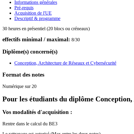
Informations générales
Pré-requis
Acquisition de l'UE
Descriptif & programme
30 heures en présentiel (20 blocs ou créneaux)
effectifs minimal / maximal:
8
/
30
Diplôme(s) concerné(s)
Conception, Architecture de Réseaux et Cybersécurité
Format des notes
Numérique sur 20
Pour les étudiants du diplôme
Conception, 
Vos modalités d'acquisition :
Rentre dans le calcul du BE3
Le rattrapage est autorisé (Max entre les deux notes)