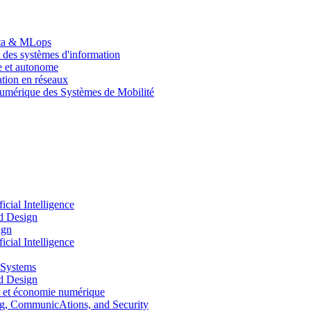
Data & MLops
 des systèmes d'information
le et autonome
tion en réseaux
umérique des Systèmes de Mobilité
ial Intelligence
d Design
ign
ial Intelligence
 Systems
d Design
 et économie numérique
, CommunicAtions, and Security