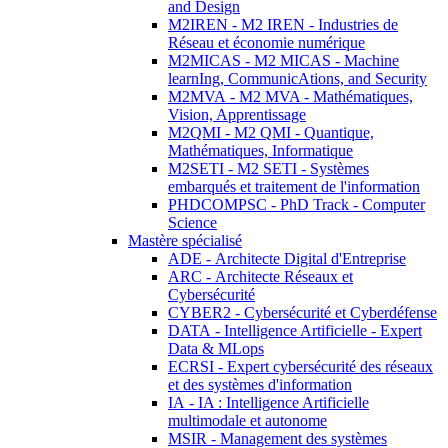
and Design
M2IREN - M2 IREN - Industries de
Réseau et économie numérique
M2MICAS - M2 MICAS - Machine
learnIng, CommunicAtions, and Security
M2MVA - M2 MVA - Mathématiques,
Vision, Apprentissage
M2QMI - M2 QMI - Quantique,
Mathématiques, Informatique
M2SETI - M2 SETI - Systèmes
embarqués et traitement de l'information
PHDCOMPSC - PhD Track - Computer
Science
Mastère spécialisé
ADE - Architecte Digital d'Entreprise
ARC - Architecte Réseaux et
Cybersécurité
CYBER2 - Cybersécurité et Cyberdéfense
DATA - Intelligence Artificielle - Expert
Data & MLops
ECRSI - Expert cybersécurité des réseaux
et des systèmes d'information
IA - IA : Intelligence Artificielle
multimodale et autonome
MSIR - Management des systèmes