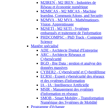
M2IREN - M2 IREN - Industries de
Réseau et économie numérique
M2MICAS - M2 MICAS - Machine
learnIng, CommunicAtions, and Security
M2MVA - M2 MVA - Mathématiques,
Vision, Apprentissage
M2SETI - M2 SETI - Systèmes
embarqués et traitement de l'information
PHDCOMPSC - PhD Track - Computer
Science
Mastère spécialisé
ADE - Architecte Digital d'Entreprise
ARC - Architecte Réseaux et
Cybersécurité
BGD - Big Data : gestion et analyse des
données massives
CYBER2 - Cybersécurité et Cyberdéfense
ECRSI - Expert cybersécurité des réseaux
et des systèmes d'information
IA - IA : Intelligence Artificielle
MSIR - Management des systèmes
d'information en réseaux
SMOB - Smart Mobility - Transformation
Numérique des Systèmes de Mobilité
Programme d'échange