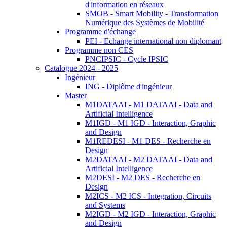
d'information en réseaux
SMOB - Smart Mobility - Transformation
Numérique des Systèmes de Mobilité
Programme d'échange
PEI - Echange international non diplomant
Programme non CES
PNCIPSIC - Cycle IPSIC
Catalogue 2024 - 2025
Ingénieur
ING - Diplôme d'ingénieur
Master
M1DATAAI - M1 DATAAI - Data and
Artificial Intelligence
M1IGD - M1 IGD - Interaction, Graphic
and Design
M1REDESI - M1 DES - Recherche en
Design
M2DATAAI - M2 DATAAI - Data and
Artificial Intelligence
M2DESI - M2 DES - Recherche en
Design
M2ICS - M2 ICS - Integration, Circuits
and Systems
M2IGD - M2 IGD - Interaction, Graphic
and Design