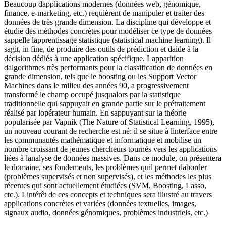
Beaucoup dapplications modernes (données web, génomique,
finance, e-marketing, etc.) requièrent de manipuler et traiter des
données de très grande dimension. La discipline qui développe et
étudie des méthodes concrètes pour modéliser ce type de données
sappelle lapprentissage statistique (statistical machine learning). Il
sagit, in fine, de produire des outils de prédiction et daide à la
décision dédiés à une application spécifique. Lapparition
dalgorithmes très performants pour la classification de données en
grande dimension, tels que le boosting ou les Support Vector
Machines dans le milieu des années 90, a progressivement
transformé le champ occupé jusqualors par la statistique
traditionnelle qui sappuyait en grande partie sur le prétraitement
réalisé par lopérateur humain. En sappuyant sur la théorie
popularisée par Vapnik (The Nature of Statistical Learning, 1995),
un nouveau courant de recherche est né: il se situe à linterface entre
les communautés mathématique et informatique et mobilise un
nombre croissant de jeunes chercheurs tournés vers les applications
liées à lanalyse de données massives. Dans ce module, on présentera
le domaine, ses fondements, les problèmes quil permet daborder
(problèmes supervisés et non supervisés), et les méthodes les plus
récentes qui sont actuellement étudiées (SVM, Boosting, Lasso,
etc.). Lintérêt de ces concepts et techniques sera illustré au travers
applications concrètes et variées (données textuelles, images,
signaux audio, données génomiques, problèmes industriels, etc.)