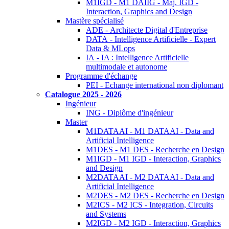
M1IGD - M1 DAIIG - Maj. IGD -
Interaction, Graphics and Design
Mastère spécialisé
ADE - Architecte Digital d'Entreprise
DATA - Intelligence Artificielle - Expert
Data & MLops
IA - IA : Intelligence Artificielle
multimodale et autonome
Programme d'échange
PEI - Echange international non diplomant
Catalogue 2025 - 2026
Ingénieur
ING - Diplôme d'ingénieur
Master
M1DATAAI - M1 DATAAI - Data and
Artificial Intelligence
M1DES - M1 DES - Recherche en Design
M1IGD - M1 IGD - Interaction, Graphics
and Design
M2DATAAI - M2 DATAAI - Data and
Artificial Intelligence
M2DES - M2 DES - Recherche en Design
M2ICS - M2 ICS - Integration, Circuits
and Systems
M2IGD - M2 IGD - Interaction, Graphics