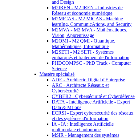
and Design
M2IREN - M2 IREN - Industries de
Réseau et économie numérique
M2MICAS - M2 MICAS - Machine
learnIng, CommunicAtions, and Security
M2MVA - M2 MVA - Mathématiques,
Vision, Apprentissage
M2QMI - M2 QMI - Quantique,
Mathématiques, Informatique
M2SETI - M2 SETI - Systèmes
embarqués et traitement de l'information
PHDCOMPSC - PhD Track - Computer
Science
Mastère spécialisé
ADE - Architecte Digital d'Entreprise
ARC - Architecte Réseaux et
Cybersécurité
CYBER2 - Cybersécurité et Cyberdéfense
DATA - Intelligence Artificielle - Expert
Data & MLops
ECRSI - Expert cybersécurité des réseaux
et des systèmes d'information
IA - IA : Intelligence Artificielle
multimodale et autonome
MSIR - Management des systèmes