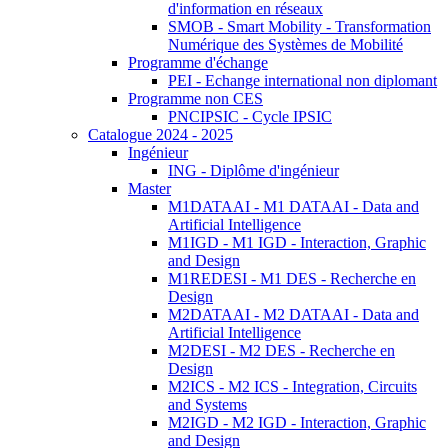
d'information en réseaux
SMOB - Smart Mobility - Transformation
Numérique des Systèmes de Mobilité
Programme d'échange
PEI - Echange international non diplomant
Programme non CES
PNCIPSIC - Cycle IPSIC
Catalogue 2024 - 2025
Ingénieur
ING - Diplôme d'ingénieur
Master
M1DATAAI - M1 DATAAI - Data and
Artificial Intelligence
M1IGD - M1 IGD - Interaction, Graphic
and Design
M1REDESI - M1 DES - Recherche en
Design
M2DATAAI - M2 DATAAI - Data and
Artificial Intelligence
M2DESI - M2 DES - Recherche en
Design
M2ICS - M2 ICS - Integration, Circuits
and Systems
M2IGD - M2 IGD - Interaction, Graphic
and Design