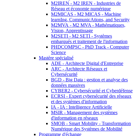
M2IREN - M2 IREN - Industries de
Réseau et économie numérique
M2MICAS - M2 MICAS - Machine
learnIng, CommunicAtions, and Security
M2MVA - M2 MVA - Mathématiques,
Vision, Apprentissage
M2SETI - M2 SETI - Systèmes
embarqués et traitement de l'information
PHDCOMPSC - PhD Track - Computer
Science
Mastère spécialisé
ADE - Architecte Digital d'Entreprise
ARC - Architecte Réseaux et
Cybersécurité
BGD - Big Data : gestion et analyse des
données massives
CYBER2 - Cybersécurité et Cyberdéfense
ECRSI - Expert cybersécurité des réseaux
et des systèmes d'information
IA - IA : Intelligence Artificielle
MSIR - Management des systèmes
d'information en réseaux
SMOB - Smart Mobility - Transformation
Numérique des Systèmes de Mobilité
Programme d'échange