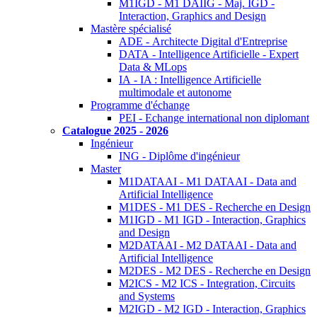
M1IGD - M1 DAIIG - Maj. IGD -
Interaction, Graphics and Design
Mastère spécialisé
ADE - Architecte Digital d'Entreprise
DATA - Intelligence Artificielle - Expert
Data & MLops
IA - IA : Intelligence Artificielle
multimodale et autonome
Programme d'échange
PEI - Echange international non diplomant
Catalogue 2025 - 2026
Ingénieur
ING - Diplôme d'ingénieur
Master
M1DATAAI - M1 DATAAI - Data and
Artificial Intelligence
M1DES - M1 DES - Recherche en Design
M1IGD - M1 IGD - Interaction, Graphics
and Design
M2DATAAI - M2 DATAAI - Data and
Artificial Intelligence
M2DES - M2 DES - Recherche en Design
M2ICS - M2 ICS - Integration, Circuits
and Systems
M2IGD - M2 IGD - Interaction, Graphics