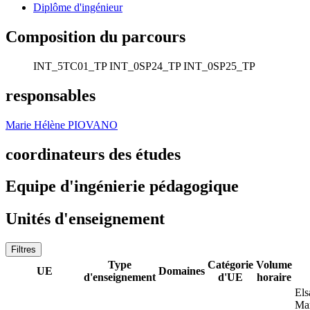
Diplôme d'ingénieur
Composition du parcours
INT_5TC01_TP
INT_0SP24_TP
INT_0SP25_TP
responsables
Marie Hélène PIOVANO
coordinateurs des études
Equipe d'ingénierie pédagogique
Unités d'enseignement
Filtres
Type
Catégorie
Volume
UE
Domaines
d'enseignement
d'UE
horaire
El
Ma