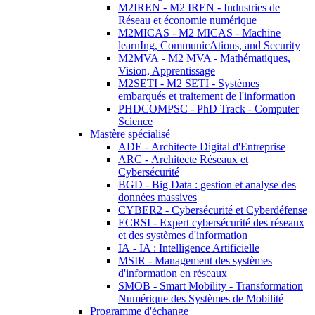
M2IREN - M2 IREN - Industries de
Réseau et économie numérique
M2MICAS - M2 MICAS - Machine
learnIng, CommunicAtions, and Security
M2MVA - M2 MVA - Mathématiques,
Vision, Apprentissage
M2SETI - M2 SETI - Systèmes
embarqués et traitement de l'information
PHDCOMPSC - PhD Track - Computer
Science
Mastère spécialisé
ADE - Architecte Digital d'Entreprise
ARC - Architecte Réseaux et
Cybersécurité
BGD - Big Data : gestion et analyse des
données massives
CYBER2 - Cybersécurité et Cyberdéfense
ECRSI - Expert cybersécurité des réseaux
et des systèmes d'information
IA - IA : Intelligence Artificielle
MSIR - Management des systèmes
d'information en réseaux
SMOB - Smart Mobility - Transformation
Numérique des Systèmes de Mobilité
Programme d'échange