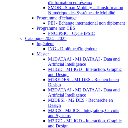
d'information en réseaux
SMOB - Smart Mobility - Transformation
Numérique des Systèmes de Mobilité
Programme d'échange
PEI - Echange international non diplomant
Programme non CES
PNCIPSIC - Cycle IPSIC
Catalogue 2024 - 2025
Ingénieur
ING - Diplôme d'ingénieur
Master
M1DATAAI - M1 DATAAI - Data and
Artificial Intelligence
M1IGD - M1 IGD - Interaction, Graphic
and Design
M1REDESI - M1 DES - Recherche en
Design
M2DATAAI - M2 DATAAI - Data and
Artificial Intelligence
M2DESI - M2 DES - Recherche en
Design
M2ICS - M2 ICS - Integration, Circuits
and Systems
M2IGD - M2 IGD - Interaction, Graphic
and Design