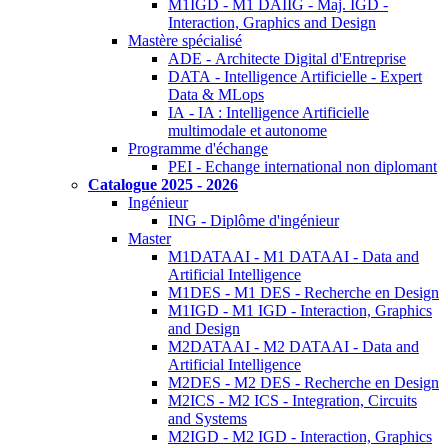
M1IGD - M1 DAIIG - Maj. IGD -
Interaction, Graphics and Design
Mastère spécialisé
ADE - Architecte Digital d'Entreprise
DATA - Intelligence Artificielle - Expert
Data & MLops
IA - IA : Intelligence Artificielle
multimodale et autonome
Programme d'échange
PEI - Echange international non diplomant
Catalogue 2025 - 2026
Ingénieur
ING - Diplôme d'ingénieur
Master
M1DATAAI - M1 DATAAI - Data and
Artificial Intelligence
M1DES - M1 DES - Recherche en Design
M1IGD - M1 IGD - Interaction, Graphics
and Design
M2DATAAI - M2 DATAAI - Data and
Artificial Intelligence
M2DES - M2 DES - Recherche en Design
M2ICS - M2 ICS - Integration, Circuits
and Systems
M2IGD - M2 IGD - Interaction, Graphics