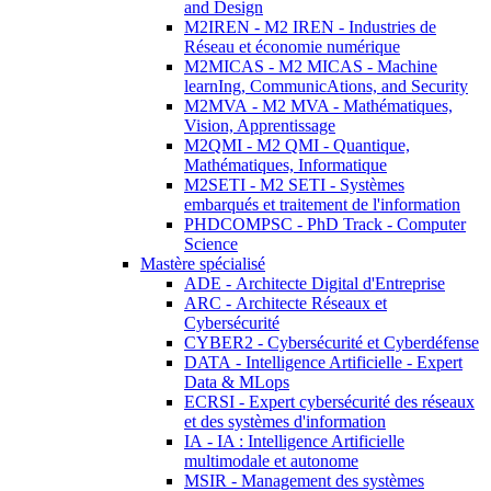
and Design
M2IREN - M2 IREN - Industries de
Réseau et économie numérique
M2MICAS - M2 MICAS - Machine
learnIng, CommunicAtions, and Security
M2MVA - M2 MVA - Mathématiques,
Vision, Apprentissage
M2QMI - M2 QMI - Quantique,
Mathématiques, Informatique
M2SETI - M2 SETI - Systèmes
embarqués et traitement de l'information
PHDCOMPSC - PhD Track - Computer
Science
Mastère spécialisé
ADE - Architecte Digital d'Entreprise
ARC - Architecte Réseaux et
Cybersécurité
CYBER2 - Cybersécurité et Cyberdéfense
DATA - Intelligence Artificielle - Expert
Data & MLops
ECRSI - Expert cybersécurité des réseaux
et des systèmes d'information
IA - IA : Intelligence Artificielle
multimodale et autonome
MSIR - Management des systèmes