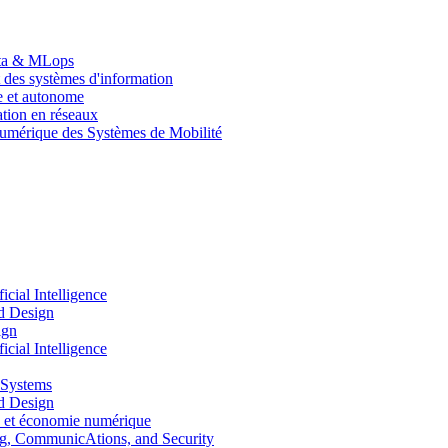
Data & MLops
 des systèmes d'information
le et autonome
tion en réseaux
umérique des Systèmes de Mobilité
ial Intelligence
d Design
ign
ial Intelligence
 Systems
d Design
 et économie numérique
, CommunicAtions, and Security