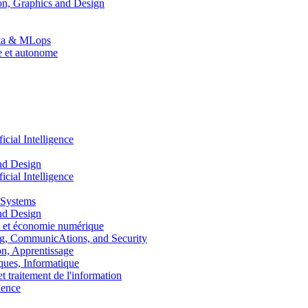
n, Graphics and Design
Data & MLops
le et autonome
ial Intelligence
nd Design
ial Intelligence
 Systems
nd Design
 et économie numérique
, CommunicAtions, and Security
, Apprentissage
ues, Informatique
traitement de l'information
ence