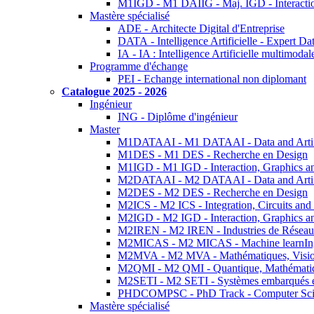
M1IGD - M1 DAIIG - Maj. IGD - Interactio
Mastère spécialisé
ADE - Architecte Digital d'Entreprise
DATA - Intelligence Artificielle - Expert 
IA - IA : Intelligence Artificielle multimoda
Programme d'échange
PEI - Echange international non diplomant
Catalogue 2025 - 2026
Ingénieur
ING - Diplôme d'ingénieur
Master
M1DATAAI - M1 DATAAI - Data and Artific
M1DES - M1 DES - Recherche en Design
M1IGD - M1 IGD - Interaction, Graphics a
M2DATAAI - M2 DATAAI - Data and Artific
M2DES - M2 DES - Recherche en Design
M2ICS - M2 ICS - Integration, Circuits and
M2IGD - M2 IGD - Interaction, Graphics a
M2IREN - M2 IREN - Industries de Réseau
M2MICAS - M2 MICAS - Machine learnIng
M2MVA - M2 MVA - Mathématiques, Vision
M2QMI - M2 QMI - Quantique, Mathématiq
M2SETI - M2 SETI - Systèmes embarqués et 
PHDCOMPSC - PhD Track - Computer Sci
Mastère spécialisé