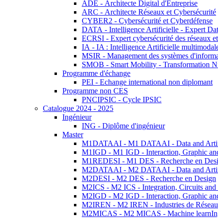
ADE - Architecte Digital d'Entreprise
ARC - Architecte Réseaux et Cybersécurité
CYBER2 - Cybersécurité et Cyberdéfense
DATA - Intelligence Artificielle - Expert 
ECRSI - Expert cybersécurité des réseaux et
IA - IA : Intelligence Artificielle multimoda
MSIR - Management des systèmes d'informa
SMOB - Smart Mobility - Transformation N
Programme d'échange
PEI - Echange international non diplomant
Programme non CES
PNCIPSIC - Cycle IPSIC
Catalogue 2024 - 2025
Ingénieur
ING - Diplôme d'ingénieur
Master
M1DATAAI - M1 DATAAI - Data and Artific
M1IGD - M1 IGD - Interaction, Graphic an
M1REDESI - M1 DES - Recherche en Des
M2DATAAI - M2 DATAAI - Data and Artific
M2DESI - M2 DES - Recherche en Design
M2ICS - M2 ICS - Integration, Circuits and
M2IGD - M2 IGD - Interaction, Graphic an
M2IREN - M2 IREN - Industries de Réseau
M2MICAS - M2 MICAS - Machine learnIng