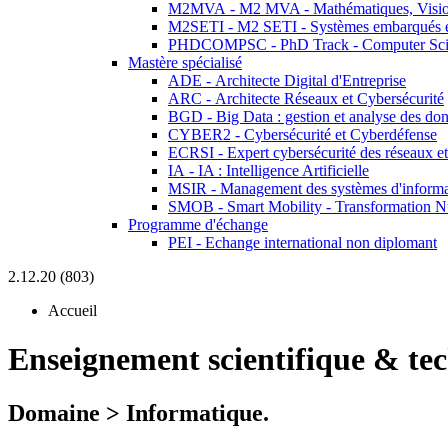
M2MVA - M2 MVA - Mathématiques, Vision
M2SETI - M2 SETI - Systèmes embarqués et 
PHDCOMPSC - PhD Track - Computer Sci
Mastère spécialisé
ADE - Architecte Digital d'Entreprise
ARC - Architecte Réseaux et Cybersécurité
BGD - Big Data : gestion et analyse des do
CYBER2 - Cybersécurité et Cyberdéfense
ECRSI - Expert cybersécurité des réseaux et
IA - IA : Intelligence Artificielle
MSIR - Management des systèmes d'informa
SMOB - Smart Mobility - Transformation N
Programme d'échange
PEI - Echange international non diplomant
2.12.20 (803)
Accueil
Enseignement scientifique & te
Domaine > Informatique.