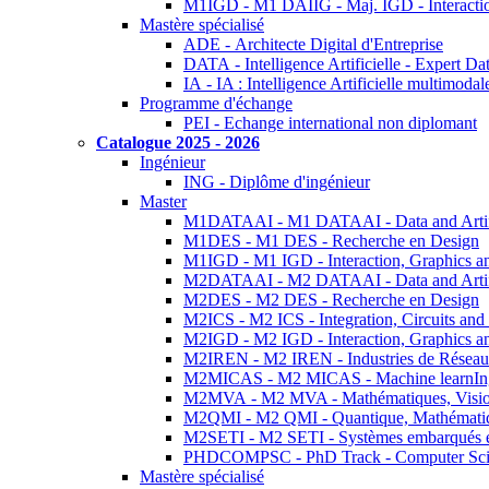
M1IGD - M1 DAIIG - Maj. IGD - Interactio
Mastère spécialisé
ADE - Architecte Digital d'Entreprise
DATA - Intelligence Artificielle - Expert 
IA - IA : Intelligence Artificielle multimoda
Programme d'échange
PEI - Echange international non diplomant
Catalogue 2025 - 2026
Ingénieur
ING - Diplôme d'ingénieur
Master
M1DATAAI - M1 DATAAI - Data and Artific
M1DES - M1 DES - Recherche en Design
M1IGD - M1 IGD - Interaction, Graphics a
M2DATAAI - M2 DATAAI - Data and Artific
M2DES - M2 DES - Recherche en Design
M2ICS - M2 ICS - Integration, Circuits and
M2IGD - M2 IGD - Interaction, Graphics a
M2IREN - M2 IREN - Industries de Réseau
M2MICAS - M2 MICAS - Machine learnIng
M2MVA - M2 MVA - Mathématiques, Vision
M2QMI - M2 QMI - Quantique, Mathématiq
M2SETI - M2 SETI - Systèmes embarqués et 
PHDCOMPSC - PhD Track - Computer Sci
Mastère spécialisé