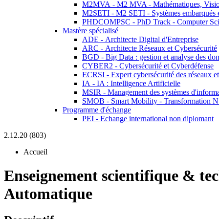
M2MVA - M2 MVA - Mathématiques, Vision
M2SETI - M2 SETI - Systèmes embarqués et 
PHDCOMPSC - PhD Track - Computer Sci
Mastère spécialisé
ADE - Architecte Digital d'Entreprise
ARC - Architecte Réseaux et Cybersécurité
BGD - Big Data : gestion et analyse des do
CYBER2 - Cybersécurité et Cyberdéfense
ECRSI - Expert cybersécurité des réseaux et
IA - IA : Intelligence Artificielle
MSIR - Management des systèmes d'informa
SMOB - Smart Mobility - Transformation N
Programme d'échange
PEI - Echange international non diplomant
2.12.20 (803)
Accueil
Enseignement scientifique & te
Automatique