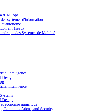
Data & MLops
 des systèmes d'information
le et autonome
tion en réseaux
umérique des Systèmes de Mobilité
ial Intelligence
d Design
ign
ial Intelligence
 Systems
d Design
 et économie numérique
, CommunicAtions, and Security