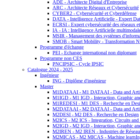
ADE - Architecte Digital d'Entreprise
ARC - Architecte Réseaux et Cybersécurité
CYBER2 - Cybersécurité et Cyberdéfense
DATA - Intelligence Artificielle - Expert 
ECRSI - Expert cybersécurité des réseaux et
IA - IA : Intelligence Artificielle multimoda
MSIR - Management des systèmes d'informa
SMOB - Smart Mobility - Transformation N
Programme d'échange
PEI - Echange international non diplomant
Programme non CES
PNCIPSIC - Cycle IPSIC
Catalogue 2024 - 2025
Ingénieur
ING - Diplôme d'ingénieur
Master
M1DATAAI - M1 DATAAI - Data and Artific
M1IGD - M1 IGD - Interaction, Graphic an
M1REDESI - M1 DES - Recherche en Des
M2DATAAI - M2 DATAAI - Data and Artific
M2DESI - M2 DES - Recherche en Design
M2ICS - M2 ICS - Integration, Circuits and
M2IGD - M2 IGD - Interaction, Graphic an
M2IREN - M2 IREN - Industries de Réseau
M2MICAS - M2 MICAS - Machine learnIng