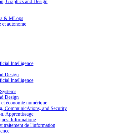
n, Graphics and Design
Data & MLops
le et autonome
ial Intelligence
nd Design
ial Intelligence
 Systems
nd Design
 et économie numérique
, CommunicAtions, and Security
, Apprentissage
ues, Informatique
traitement de l'information
ence