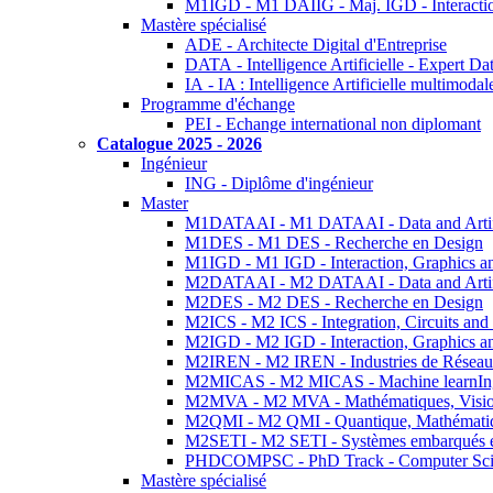
M1IGD - M1 DAIIG - Maj. IGD - Interactio
Mastère spécialisé
ADE - Architecte Digital d'Entreprise
DATA - Intelligence Artificielle - Expert 
IA - IA : Intelligence Artificielle multimoda
Programme d'échange
PEI - Echange international non diplomant
Catalogue 2025 - 2026
Ingénieur
ING - Diplôme d'ingénieur
Master
M1DATAAI - M1 DATAAI - Data and Artific
M1DES - M1 DES - Recherche en Design
M1IGD - M1 IGD - Interaction, Graphics a
M2DATAAI - M2 DATAAI - Data and Artific
M2DES - M2 DES - Recherche en Design
M2ICS - M2 ICS - Integration, Circuits and
M2IGD - M2 IGD - Interaction, Graphics a
M2IREN - M2 IREN - Industries de Réseau
M2MICAS - M2 MICAS - Machine learnIng
M2MVA - M2 MVA - Mathématiques, Vision
M2QMI - M2 QMI - Quantique, Mathématiq
M2SETI - M2 SETI - Systèmes embarqués et 
PHDCOMPSC - PhD Track - Computer Sci
Mastère spécialisé