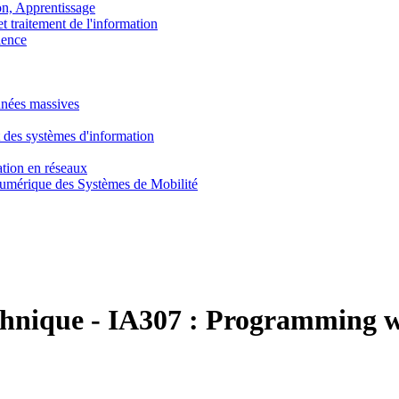
, Apprentissage
traitement de l'information
ence
nnées massives
 des systèmes d'information
tion en réseaux
umérique des Systèmes de Mobilité
chnique
-
IA307 :
Programming w