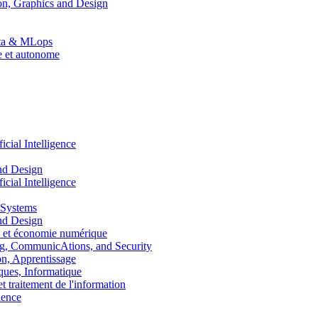
n, Graphics and Design
Data & MLops
le et autonome
ial Intelligence
nd Design
ial Intelligence
 Systems
nd Design
 et économie numérique
, CommunicAtions, and Security
, Apprentissage
ues, Informatique
traitement de l'information
ence