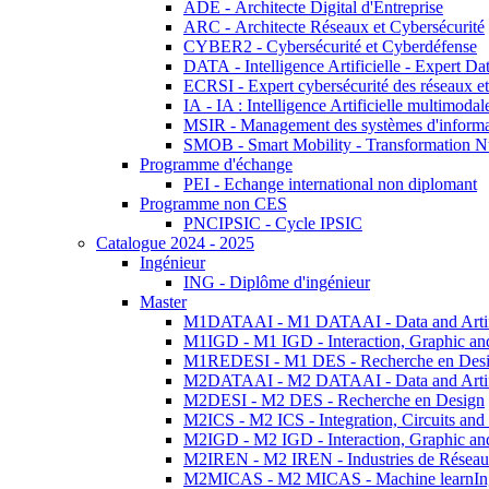
ADE - Architecte Digital d'Entreprise
ARC - Architecte Réseaux et Cybersécurité
CYBER2 - Cybersécurité et Cyberdéfense
DATA - Intelligence Artificielle - Expert 
ECRSI - Expert cybersécurité des réseaux et
IA - IA : Intelligence Artificielle multimoda
MSIR - Management des systèmes d'informa
SMOB - Smart Mobility - Transformation N
Programme d'échange
PEI - Echange international non diplomant
Programme non CES
PNCIPSIC - Cycle IPSIC
Catalogue 2024 - 2025
Ingénieur
ING - Diplôme d'ingénieur
Master
M1DATAAI - M1 DATAAI - Data and Artific
M1IGD - M1 IGD - Interaction, Graphic an
M1REDESI - M1 DES - Recherche en Des
M2DATAAI - M2 DATAAI - Data and Artific
M2DESI - M2 DES - Recherche en Design
M2ICS - M2 ICS - Integration, Circuits and
M2IGD - M2 IGD - Interaction, Graphic an
M2IREN - M2 IREN - Industries de Réseau
M2MICAS - M2 MICAS - Machine learnIng