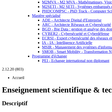
M2MVA - M2 MVA - Mathématiques, Vision
M2SETI - M2 SETI - Systèmes embarqués et 
PHDCOMPSC - PhD Track - Computer Sci
Mastère spécialisé
ADE - Architecte Digital d'Entreprise
ARC - Architecte Réseaux et Cybersécurité
BGD - Big Data : gestion et analyse des do
CYBER2 - Cybersécurité et Cyberdéfense
ECRSI - Expert cybersécurité des réseaux et
IA - IA : Intelligence Artificielle
MSIR - Management des systèmes d'informa
SMOB - Smart Mobility - Transformation N
Programme d'échange
PEI - Echange international non diplomant
2.12.20 (803)
Accueil
Enseignement scientifique & te
Descriptif