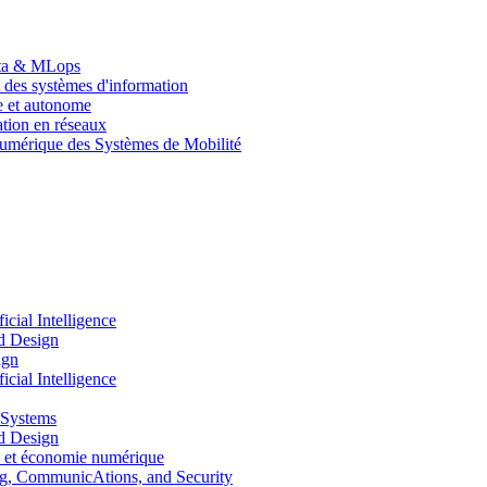
Data & MLops
 des systèmes d'information
le et autonome
tion en réseaux
umérique des Systèmes de Mobilité
ial Intelligence
d Design
ign
ial Intelligence
 Systems
d Design
 et économie numérique
, CommunicAtions, and Security