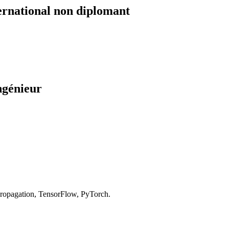
ernational non diplomant
ngénieur
propagation, TensorFlow, PyTorch.