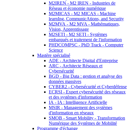
M2IREN - M2 IREN - Industries de
Réseau et économie numérique
M2MICAS - M2 MICAS - Machine
learnIng, CommunicAtions, and Security
M2MVA - M2 MVA - Mathématiques,
Vision, Apprentissage
M2SETI - M2 SETI - Systèmes
embarqués et traitement de l'information
PHDCOMPSC - PhD Track - Computer
Science
Mastère spécialisé
ADE - Architecte Digital d'Entreprise
ARC - Architecte Réseaux et
Cybersécurité
BGD - Big Data : gestion et analyse des
données massives
CYBER2 - Cybersécurité et Cyberdéfense
ECRSI - Expert cybersécurité des réseaux
et des systèmes d'information
IA - IA : Intelligence Artificielle
MSIR - Management des systèmes
d'information en réseaux
SMOB - Smart Mobility - Transformation
Numérique des Systèmes de Mobilité
Programme d'échange