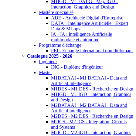
M1IGD - M1 DAIIG - Maj. IGD -
Interaction, Graphics and Design
Mastère spécialisé
ADE - Architecte Digital d'Entreprise
DATA - Intelligence Artificielle - Expert
Data & MLops
IA - IA : Intelligence Artificielle
multimodale et autonome
Programme d'échange
PEI - Echange international non diplomant
Catalogue 2025 - 2026
Ingénieur
ING - Diplôme d'ingénieur
Master
M1DATAAI - M1 DATAAI - Data and
Artificial Intelligence
M1DES - M1 DES - Recherche en Design
M1IGD - M1 IGD - Interaction, Graphics
and Design
M2DATAAI - M2 DATAAI - Data and
Artificial Intelligence
M2DES - M2 DES - Recherche en Design
M2ICS - M2 ICS - Integration, Circuits
and Systems
M2IGD - M2 IGD - Interaction, Graphics