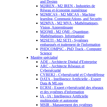
and Design
M2IREN - M2 IREN - Industries de
Réseau et économie numérique
M2MICAS - M2 MICAS - Machine
learnIng, CommunicAtions, and Security
M2MVA - M2 MVA - Mathématiques,
Vision, Apprentissage
M2QMI - M2 QMI - Quantique,
Mathématiques, Informatique
M2SETI - M2 SETI - Systèmes
embarqués et traitement de l'information
PHDCOMPSC - PhD Track - Computer
Science
Mastère spécialisé
ADE - Architecte Digital d'Entreprise
ARC - Architecte Réseaux et
Cybersécurité
CYBER2 - Cybersécurité et Cyberdéfense
DATA - Intelligence Artificielle - Expert
Data & MLops
ECRSI - Expert cybersécurité des réseaux
et des systèmes d'information
IA - IA : Intelligence Artificielle
multimodale et autonome
MSIR - Management des systèmes