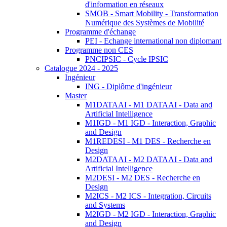
d'information en réseaux
SMOB - Smart Mobility - Transformation
Numérique des Systèmes de Mobilité
Programme d'échange
PEI - Echange international non diplomant
Programme non CES
PNCIPSIC - Cycle IPSIC
Catalogue 2024 - 2025
Ingénieur
ING - Diplôme d'ingénieur
Master
M1DATAAI - M1 DATAAI - Data and
Artificial Intelligence
M1IGD - M1 IGD - Interaction, Graphic
and Design
M1REDESI - M1 DES - Recherche en
Design
M2DATAAI - M2 DATAAI - Data and
Artificial Intelligence
M2DESI - M2 DES - Recherche en
Design
M2ICS - M2 ICS - Integration, Circuits
and Systems
M2IGD - M2 IGD - Interaction, Graphic
and Design