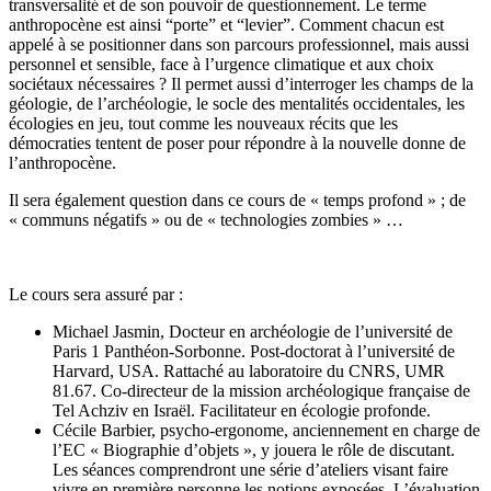
transversalité et de son pouvoir de questionnement. Le terme
anthropocène est ainsi “porte” et “levier”. Comment chacun est
appelé à se positionner dans son parcours professionnel, mais aussi
personnel et sensible, face à l’urgence climatique et aux choix
sociétaux nécessaires ? Il permet aussi d’interroger les champs de la
géologie, de l’archéologie, le socle des mentalités occidentales, les
écologies en jeu, tout comme les nouveaux récits que les
démocraties tentent de poser pour répondre à la nouvelle donne de
l’anthropocène.
Il sera également question dans ce cours de « temps profond » ; de
« communs négatifs » ou de « technologies zombies » …
Le cours sera assuré par :
Michael Jasmin, Docteur en archéologie de l’université de
Paris 1 Panthéon-Sorbonne. Post-doctorat à l’université de
Harvard, USA. Rattaché au laboratoire du CNRS, UMR
81.67. Co-directeur de la mission archéologique française de
Tel Achziv en Israël. Facilitateur en écologie profonde.
Cécile Barbier, psycho-ergonome, anciennement en charge de
l’EC « Biographie d’objets », y jouera le rôle de discutant.
Les séances comprendront une série d’ateliers visant faire
vivre en première personne les notions exposées. L’évaluation