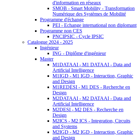
d'information en réseaux
SMOB - Smart Mobility - Transformation
Numérique des Systèmes de Mobilité
Programme d'échange
PEI - Echange international non diplomant
Programme non CES
PNCIPSIC - Cycle IPSIC
Catalogue 2024 - 2025
Ingénieur
ING - Diplôme d'ingénieur
Master
M1DATAAI - M1 DATAAI - Data and
Artificial Intelligence
M1IGD - M1 IGD - Interaction, Graphic
and Design
M1REDESI - M1 DES - Recherche en
Design
M2DATAAI - M2 DATAAI - Data and
Artificial Intelligence
M2DESI - M2 DES - Recherche en
Design
M2ICS - M2 ICS - Integration, Circuits
and Systems
M2IGD - M2 IGD - Interaction, Graphic
and Design