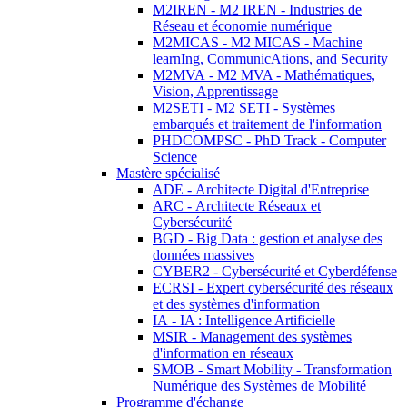
M2IREN - M2 IREN - Industries de
Réseau et économie numérique
M2MICAS - M2 MICAS - Machine
learnIng, CommunicAtions, and Security
M2MVA - M2 MVA - Mathématiques,
Vision, Apprentissage
M2SETI - M2 SETI - Systèmes
embarqués et traitement de l'information
PHDCOMPSC - PhD Track - Computer
Science
Mastère spécialisé
ADE - Architecte Digital d'Entreprise
ARC - Architecte Réseaux et
Cybersécurité
BGD - Big Data : gestion et analyse des
données massives
CYBER2 - Cybersécurité et Cyberdéfense
ECRSI - Expert cybersécurité des réseaux
et des systèmes d'information
IA - IA : Intelligence Artificielle
MSIR - Management des systèmes
d'information en réseaux
SMOB - Smart Mobility - Transformation
Numérique des Systèmes de Mobilité
Programme d'échange