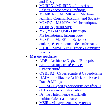
and Design
M2IREN - M2 IREN - Industries de
Réseau et économie numérique
M2MICAS - M2 MICAS - Machine
learnIng, CommunicAtions, and Security
M2MVA - M2 MVA - Mathématiques,
Vision, Apprentissage
M2QMI - M2 QMI - Quantique,
Mathématiques, Informatique
M2SETI - M2 SETI - Systèmes
embarqués et traitement de l'information
PHDCOMPSC - PhD Track - Computer
Science
Mastère spécialisé
ADE - Architecte Digital d'Entreprise
ARC - Architecte Réseaux et
Cybersécurité
CYBER2 - Cybersécurité et Cyberdéfense
DATA - Intelligence Artificielle - Expert
Data & MLops
ECRSI - Expert cybersécurité des réseaux
et des systèmes d'information
IA - IA : Intelligence Artificielle
multimodale et autonome
MSIR - Management des systèmes