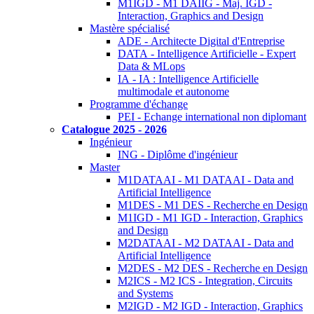
M1IGD - M1 DAIIG - Maj. IGD -
Interaction, Graphics and Design
Mastère spécialisé
ADE - Architecte Digital d'Entreprise
DATA - Intelligence Artificielle - Expert
Data & MLops
IA - IA : Intelligence Artificielle
multimodale et autonome
Programme d'échange
PEI - Echange international non diplomant
Catalogue 2025 - 2026
Ingénieur
ING - Diplôme d'ingénieur
Master
M1DATAAI - M1 DATAAI - Data and
Artificial Intelligence
M1DES - M1 DES - Recherche en Design
M1IGD - M1 IGD - Interaction, Graphics
and Design
M2DATAAI - M2 DATAAI - Data and
Artificial Intelligence
M2DES - M2 DES - Recherche en Design
M2ICS - M2 ICS - Integration, Circuits
and Systems
M2IGD - M2 IGD - Interaction, Graphics