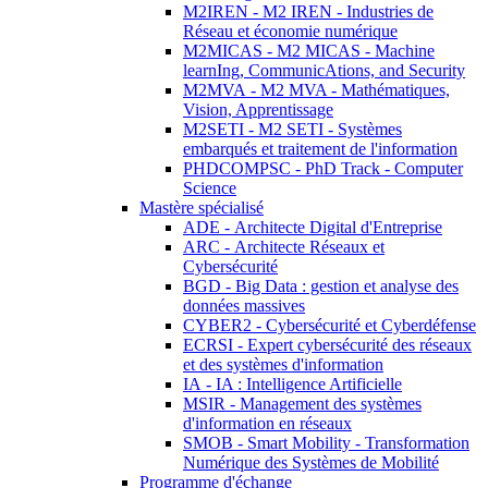
M2IREN - M2 IREN - Industries de
Réseau et économie numérique
M2MICAS - M2 MICAS - Machine
learnIng, CommunicAtions, and Security
M2MVA - M2 MVA - Mathématiques,
Vision, Apprentissage
M2SETI - M2 SETI - Systèmes
embarqués et traitement de l'information
PHDCOMPSC - PhD Track - Computer
Science
Mastère spécialisé
ADE - Architecte Digital d'Entreprise
ARC - Architecte Réseaux et
Cybersécurité
BGD - Big Data : gestion et analyse des
données massives
CYBER2 - Cybersécurité et Cyberdéfense
ECRSI - Expert cybersécurité des réseaux
et des systèmes d'information
IA - IA : Intelligence Artificielle
MSIR - Management des systèmes
d'information en réseaux
SMOB - Smart Mobility - Transformation
Numérique des Systèmes de Mobilité
Programme d'échange