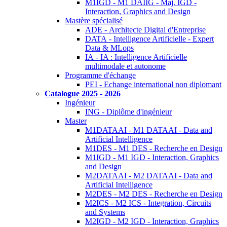
M1IGD - M1 DAIIG - Maj. IGD -
Interaction, Graphics and Design
Mastère spécialisé
ADE - Architecte Digital d'Entreprise
DATA - Intelligence Artificielle - Expert
Data & MLops
IA - IA : Intelligence Artificielle
multimodale et autonome
Programme d'échange
PEI - Echange international non diplomant
Catalogue 2025 - 2026
Ingénieur
ING - Diplôme d'ingénieur
Master
M1DATAAI - M1 DATAAI - Data and
Artificial Intelligence
M1DES - M1 DES - Recherche en Design
M1IGD - M1 IGD - Interaction, Graphics
and Design
M2DATAAI - M2 DATAAI - Data and
Artificial Intelligence
M2DES - M2 DES - Recherche en Design
M2ICS - M2 ICS - Integration, Circuits
and Systems
M2IGD - M2 IGD - Interaction, Graphics