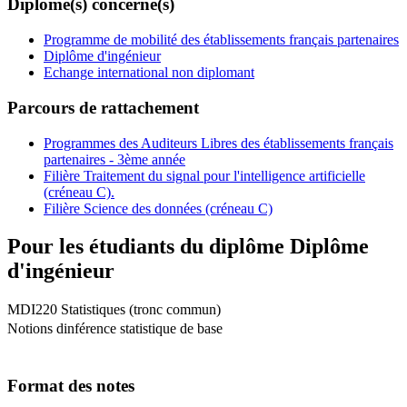
Diplôme(s) concerné(s)
Programme de mobilité des établissements français partenaires
Diplôme d'ingénieur
Echange international non diplomant
Parcours de rattachement
Programmes des Auditeurs Libres des établissements français
partenaires - 3ème année
Filière Traitement du signal pour l'intelligence artificielle
(créneau C).
Filière Science des données (créneau C)
Pour les étudiants du diplôme
Diplôme
d'ingénieur
MDI220 Statistiques (tronc commun)
Notions dinférence statistique de base
Format des notes