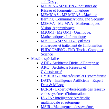
and Design
M2IREN - M2 IREN - Industries de
Réseau et économie numérique
M2MICAS - M2 MICAS - Machine
learnIng, CommunicAtions, and Security
M2MVA - M2 MVA - Mathématiques,
Vision, Apprentissage
M2QMI - M2 QMI - Quantique,
Mathématiques, Informatique
M2SETI - M2 SETI - Systèmes
embarqués et traitement de l'information
PHDCOMPSC - PhD Track - Computer
Science
Mastère spécialisé
ADE - Architecte Digital d'Entreprise
ARC - Architecte Réseaux et
Cybersécurité
CYBER2 - Cybersécurité et Cyberdéfense
DATA - Intelligence Artificielle - Expert
Data & MLops
ECRSI - Expert cybersécurité des réseaux
et des systèmes d'information
IA - IA : Intelligence Artificielle
multimodale et autonome
MSIR - Management des systèmes