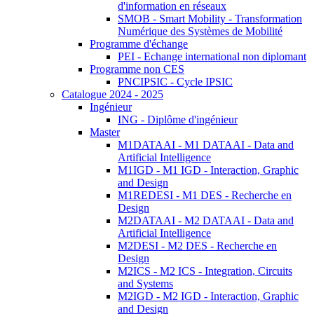
d'information en réseaux
SMOB - Smart Mobility - Transformation
Numérique des Systèmes de Mobilité
Programme d'échange
PEI - Echange international non diplomant
Programme non CES
PNCIPSIC - Cycle IPSIC
Catalogue 2024 - 2025
Ingénieur
ING - Diplôme d'ingénieur
Master
M1DATAAI - M1 DATAAI - Data and
Artificial Intelligence
M1IGD - M1 IGD - Interaction, Graphic
and Design
M1REDESI - M1 DES - Recherche en
Design
M2DATAAI - M2 DATAAI - Data and
Artificial Intelligence
M2DESI - M2 DES - Recherche en
Design
M2ICS - M2 ICS - Integration, Circuits
and Systems
M2IGD - M2 IGD - Interaction, Graphic
and Design