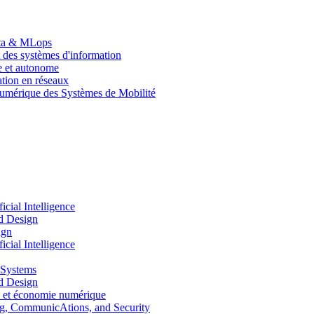
Data & MLops
 des systèmes d'information
le et autonome
tion en réseaux
umérique des Systèmes de Mobilité
ial Intelligence
d Design
ign
ial Intelligence
 Systems
d Design
 et économie numérique
, CommunicAtions, and Security