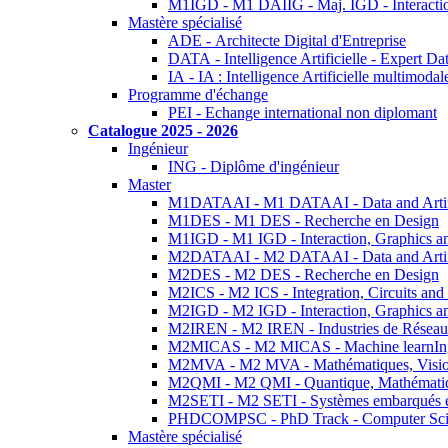
M1IGD - M1 DAIIG - Maj. IGD - Interactio
Mastère spécialisé
ADE - Architecte Digital d'Entreprise
DATA - Intelligence Artificielle - Expert 
IA - IA : Intelligence Artificielle multimoda
Programme d'échange
PEI - Echange international non diplomant
Catalogue 2025 - 2026
Ingénieur
ING - Diplôme d'ingénieur
Master
M1DATAAI - M1 DATAAI - Data and Artific
M1DES - M1 DES - Recherche en Design
M1IGD - M1 IGD - Interaction, Graphics a
M2DATAAI - M2 DATAAI - Data and Artific
M2DES - M2 DES - Recherche en Design
M2ICS - M2 ICS - Integration, Circuits and
M2IGD - M2 IGD - Interaction, Graphics a
M2IREN - M2 IREN - Industries de Réseau
M2MICAS - M2 MICAS - Machine learnIng
M2MVA - M2 MVA - Mathématiques, Vision
M2QMI - M2 QMI - Quantique, Mathématiq
M2SETI - M2 SETI - Systèmes embarqués et 
PHDCOMPSC - PhD Track - Computer Sci
Mastère spécialisé