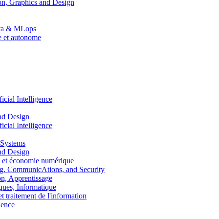
n, Graphics and Design
Data & MLops
le et autonome
ial Intelligence
nd Design
ial Intelligence
 Systems
nd Design
 et économie numérique
, CommunicAtions, and Security
, Apprentissage
ues, Informatique
traitement de l'information
ence