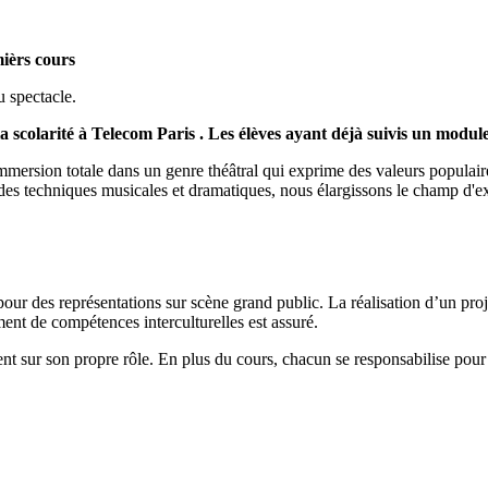
mièrs cours
u spectacle.
a scolarité à Telecom Paris . Les élèves ayant déjà suivis un module
'immersion totale dans un genre théâtral qui exprime des valeurs populair
des techniques musicales et dramatiques, nous élargissons le champ d'exp
 pour des représentations sur scène grand public. La réalisation d’un proje
ent de compétences interculturelles est assuré.
nt sur son propre rôle. En plus du cours, chacun se responsabilise pour 