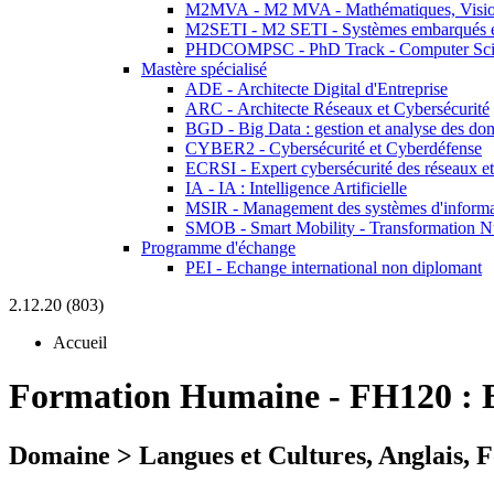
M2MVA - M2 MVA - Mathématiques, Vision
M2SETI - M2 SETI - Systèmes embarqués et 
PHDCOMPSC - PhD Track - Computer Sci
Mastère spécialisé
ADE - Architecte Digital d'Entreprise
ARC - Architecte Réseaux et Cybersécurité
BGD - Big Data : gestion et analyse des do
CYBER2 - Cybersécurité et Cyberdéfense
ECRSI - Expert cybersécurité des réseaux et
IA - IA : Intelligence Artificielle
MSIR - Management des systèmes d'informa
SMOB - Smart Mobility - Transformation N
Programme d'échange
PEI - Echange international non diplomant
2.12.20 (803)
Accueil
Formation Humaine
-
FH120 :
Domaine > Langues et Cultures, Anglais,