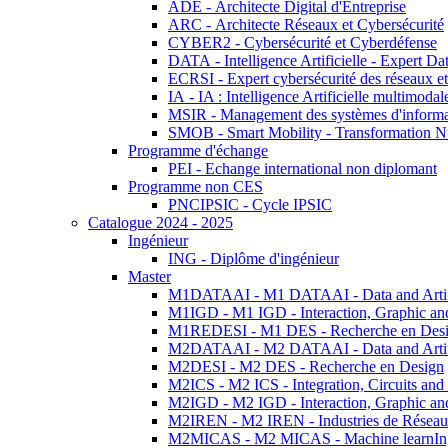
ADE - Architecte Digital d'Entreprise
ARC - Architecte Réseaux et Cybersécurité
CYBER2 - Cybersécurité et Cyberdéfense
DATA - Intelligence Artificielle - Expert 
ECRSI - Expert cybersécurité des réseaux et
IA - IA : Intelligence Artificielle multimoda
MSIR - Management des systèmes d'informa
SMOB - Smart Mobility - Transformation N
Programme d'échange
PEI - Echange international non diplomant
Programme non CES
PNCIPSIC - Cycle IPSIC
Catalogue 2024 - 2025
Ingénieur
ING - Diplôme d'ingénieur
Master
M1DATAAI - M1 DATAAI - Data and Artific
M1IGD - M1 IGD - Interaction, Graphic an
M1REDESI - M1 DES - Recherche en Des
M2DATAAI - M2 DATAAI - Data and Artific
M2DESI - M2 DES - Recherche en Design
M2ICS - M2 ICS - Integration, Circuits and
M2IGD - M2 IGD - Interaction, Graphic an
M2IREN - M2 IREN - Industries de Réseau
M2MICAS - M2 MICAS - Machine learnIng