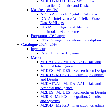
M1IGD - M1 DAIIG - Maj. IGD -
Interaction, Graphics and Design
Mastère spécialisé
ADE - Architecte Digital d'Entreprise
DATA - Intelligence Artificielle - Expert
Data & MLops
IA - IA : Intelligence Artificielle
multimodale et autonome
Programme d'échange
PEI - Echange international non diplomant
Catalogue 2025 - 2026
Ingénieur
ING - Diplôme d'ingénieur
Master
M1DATAAI - M1 DATAAI - Data and
Artificial Intelligence
M1DES - M1 DES - Recherche en Design
M1IGD - M1 IGD - Interaction, Graphics
and Design
M2DATAAI - M2 DATAAI - Data and
Artificial Intelligence
M2DES - M2 DES - Recherche en Design
M2ICS - M2 ICS - Integration, Circuits
and Systems
M2IGD - M2 IGD - Interaction, Graphics