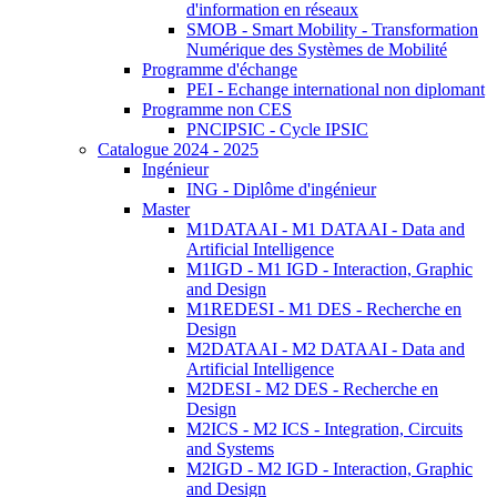
d'information en réseaux
SMOB - Smart Mobility - Transformation
Numérique des Systèmes de Mobilité
Programme d'échange
PEI - Echange international non diplomant
Programme non CES
PNCIPSIC - Cycle IPSIC
Catalogue 2024 - 2025
Ingénieur
ING - Diplôme d'ingénieur
Master
M1DATAAI - M1 DATAAI - Data and
Artificial Intelligence
M1IGD - M1 IGD - Interaction, Graphic
and Design
M1REDESI - M1 DES - Recherche en
Design
M2DATAAI - M2 DATAAI - Data and
Artificial Intelligence
M2DESI - M2 DES - Recherche en
Design
M2ICS - M2 ICS - Integration, Circuits
and Systems
M2IGD - M2 IGD - Interaction, Graphic
and Design