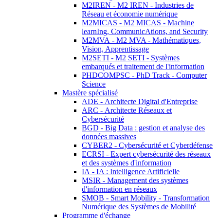
M2IREN - M2 IREN - Industries de
Réseau et économie numérique
M2MICAS - M2 MICAS - Machine
learnIng, CommunicAtions, and Security
M2MVA - M2 MVA - Mathématiques,
Vision, Apprentissage
M2SETI - M2 SETI - Systèmes
embarqués et traitement de l'information
PHDCOMPSC - PhD Track - Computer
Science
Mastère spécialisé
ADE - Architecte Digital d'Entreprise
ARC - Architecte Réseaux et
Cybersécurité
BGD - Big Data : gestion et analyse des
données massives
CYBER2 - Cybersécurité et Cyberdéfense
ECRSI - Expert cybersécurité des réseaux
et des systèmes d'information
IA - IA : Intelligence Artificielle
MSIR - Management des systèmes
d'information en réseaux
SMOB - Smart Mobility - Transformation
Numérique des Systèmes de Mobilité
Programme d'échange