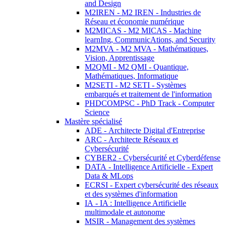
and Design
M2IREN - M2 IREN - Industries de
Réseau et économie numérique
M2MICAS - M2 MICAS - Machine
learnIng, CommunicAtions, and Security
M2MVA - M2 MVA - Mathématiques,
Vision, Apprentissage
M2QMI - M2 QMI - Quantique,
Mathématiques, Informatique
M2SETI - M2 SETI - Systèmes
embarqués et traitement de l'information
PHDCOMPSC - PhD Track - Computer
Science
Mastère spécialisé
ADE - Architecte Digital d'Entreprise
ARC - Architecte Réseaux et
Cybersécurité
CYBER2 - Cybersécurité et Cyberdéfense
DATA - Intelligence Artificielle - Expert
Data & MLops
ECRSI - Expert cybersécurité des réseaux
et des systèmes d'information
IA - IA : Intelligence Artificielle
multimodale et autonome
MSIR - Management des systèmes